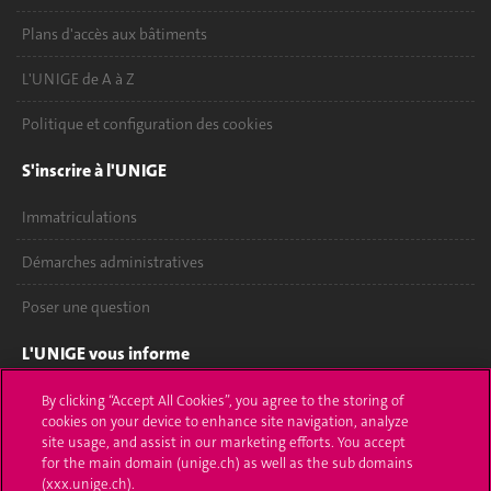
Plans d'accès aux bâtiments
L'UNIGE de A à Z
Politique et configuration des cookies
S'inscrire à l'UNIGE
Immatriculations
Démarches administratives
Poser une question
L'UNIGE vous informe
UNIGE Mobile
By clicking “Accept All Cookies”, you agree to the storing of
cookies on your device to enhance site navigation, analyze
site usage, and assist in our marketing efforts. You accept
Médias
for the main domain (unige.ch) as well as the sub domains
(xxx.unige.ch).
Offres d'emploi