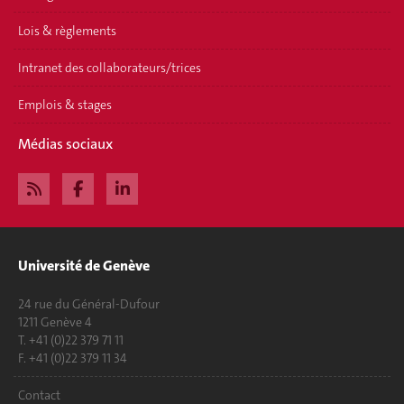
Lois & règlements
Intranet des collaborateurs/trices
Emplois & stages
Médias sociaux
Université de Genève
24 rue du Général-Dufour
1211 Genève 4
T. +41 (0)22 379 71 11
F. +41 (0)22 379 11 34
Contact