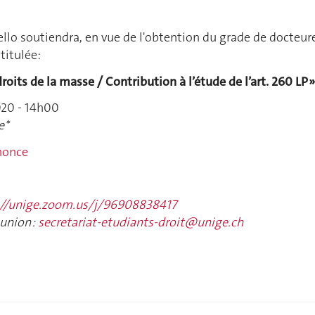
lo soutiendra, en vue de l'obtention du grade de docteur
ntitulée:
droits de la masse / Contribution à l’étude de l’art. 260 LP 
020 - 14h00
e*
nnonce
://unige.zoom.us/j/96908838417
éunion :
secretariat-etudiants-droit@unige.ch