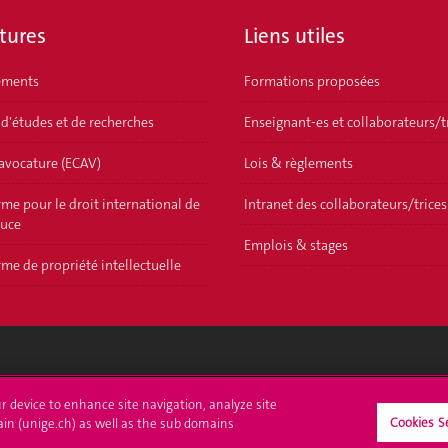
tures
Liens utiles
ements
Formations proposées
 d'études et de recherches
Enseignant-es et collaborateurs/t
'avocature (ECAV)
Lois & règlements
me pour le droit international de
Intranet des collaborateurs/trices
ouce
Emplois & stages
me de propriété intellectuelle
crire à l'UNIGE
L'UNIGE vous informe
ur device to enhance site navigation, analyze site
Cookies S
ain (unige.ch) as well as the sub domains
culations
UNIGE Mobile