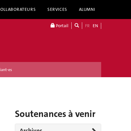
COLLABORATEURS
SERVICES
ALUMNI
Portail
FR
EN
iant-es
Soutenances à venir
Archives