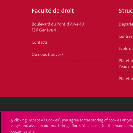
Faculté de droit
Struc
Boulevard du Pont-d'Arve 40
Départ
1211 Genève 4
Centres
Contacts
Ecole d
Où nous trouver ?
Platefor
l'eau d
Platefor
Université de Genève
S'ins
By clicking “Accept All Cookies”, you agree to the storing of cookies on yo
usage, and assist in our marketing efforts. You accept for the main dom
24 rue du Général-Dufour
Immatri
(xxx.unige.ch).