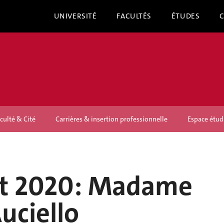
UNIVERSITÉ
FACULTÉS
ÉTUDES
culté & Cité
Carrières & insertion professionnelle
Espace étud
ût 2020: Madame
uciello