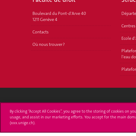
Boulevard du Pont-d'Arve 40
Départ
1211 Genève 4
Centres
Contacts
Ecole d
Où nous trouver ?
Platefor
l'eau d
Platefor
Université de Genève
S'ins
By clicking “Accept All Cookies”, you agree to the storing of cookies on yo
usage, and assist in our marketing efforts. You accept for the main dom
24 rue du Général-Dufour
Immatri
(xxx.unige.ch).
1211 Genève 4
T. +41 (0)22 379 71 11
Démarch