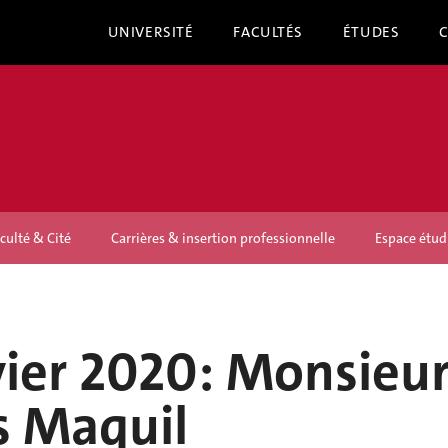
UNIVERSITÉ
FACULTÉS
ÉTUDES
culté & Cité
Carrières & insertion professionnelle
Espace étud
vier 2020: Monsieu
s Maquil