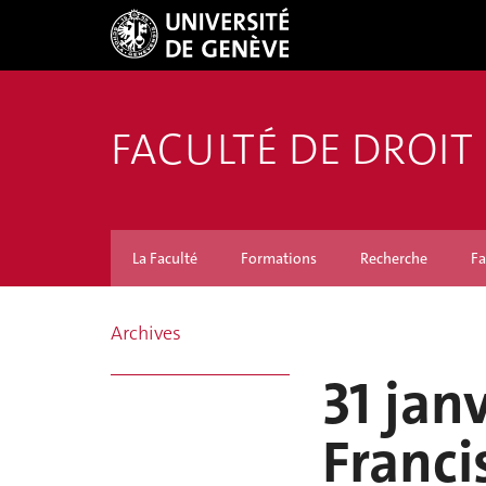
FACULTÉ DE DROIT
La Faculté
Formations
Recherche
Fa
Archives
31 jan
Franci