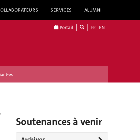
COLLABORATEURS
SERVICES
ALUMNI
Portail
FR
EN
iant-es
r
Soutenances à venir
Archives