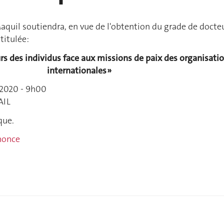
quil soutiendra, en vue de l'obtention du grade de docte
ntitulée:
urs des individus face aux missions de paix des organisati
internationales »
 2020 - 9h00
AIL
que.
nnonce