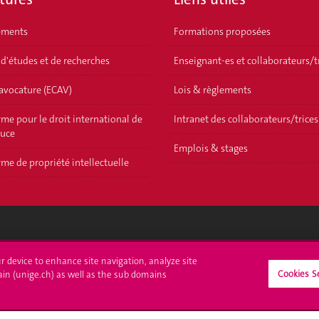
ements
Formations proposées
 d'études et de recherches
Enseignant-es et collaborateurs/t
'avocature (ECAV)
Lois & règlements
me pour le droit international de
Intranet des collaborateurs/trices
ouce
Emplois & stages
me de propriété intellectuelle
crire à l'UNIGE
L'UNIGE vous informe
ur device to enhance site navigation, analyze site
Cookies S
ain (unige.ch) as well as the sub domains
culations
UNIGE Mobile
es administratives
Médias