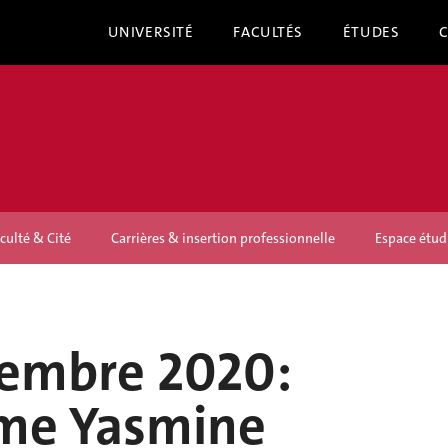
UNIVERSITÉ
FACULTÉS
ÉTUDES
culté & Cité
Carrières & insertion professionnelle
Espace étud
vembre 2020:
e Yasmine