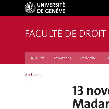
FACULTÉ DE DROIT
La Faculté
Formations
Recherche
Fa
Archives
13 no
Madam