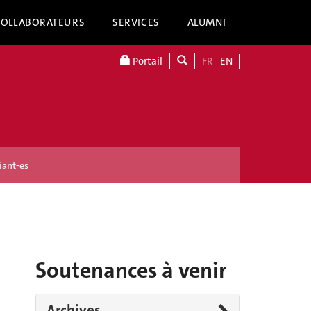
COLLABORATEURS
SERVICES
ALUMNI
Portail
FR
EN
iant-es
Soutenances à venir
Archives