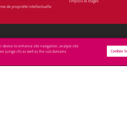
Emplois & stages
me de propriété intellectuelle
crire à l'UNIGE
L'UNIGE vous informe
ur device to enhance site navigation, analyze site
Cookies S
ain (unige.ch) as well as the sub domains
culations
UNIGE Mobile
es administratives
Médias
ne question
Offres d'emploi
Bibliothèque
Calendrier académique