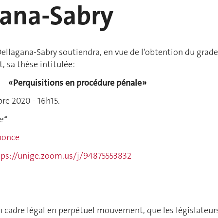
gana-Sabry
lagana-Sabry soutiendra, en vue de l'obtention du grade
, sa thèse intitulée:
« Perquisitions en procédure pénale »
re 2020 - 16h15.
e*
nnonce
ps://unige.zoom.us/j/94875553832
 un cadre légal en perpétuel mouvement, que les législateur