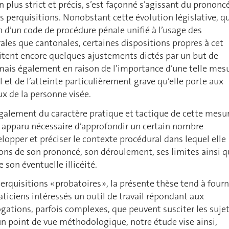
 plus strict et précis, s’est façonné s’agissant du prononc
es perquisitions. Nonobstant cette évolution législative, qu
n d’un code de procédure pénale unifié à l’usage des
rales que cantonales, certaines dispositions propres à cet
itent encore quelques ajustements dictés par un but de
 mais également en raison de l’importance d’une telle mes
 et de l’atteinte particulièrement grave qu’elle porte aux
x de la personne visée.
 également du caractère pratique et tactique de cette mesu
st apparu nécessaire d’approfondir un certain nombre
elopper et préciser le contexte procédural dans lequel elle
tions de son prononcé, son déroulement, ses limites ainsi 
 son éventuelle illicéité.
erquisitions « probatoires », la présente thèse tend à fourn
aticiens intéressés un outil de travail répondant aux
ations, parfois complexes, que peuvent susciter les suje
n point de vue méthodologique, notre étude vise ainsi,