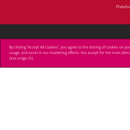
Platefor
Université de Genève
S'ins
By clicking “Accept All Cookies”, you agree to the storing of cookies on yo
usage, and assist in our marketing efforts. You accept for the main dom
24 rue du Général-Dufour
Immatri
(xxx.unige.ch).
1211 Genève 4
T. +41 (0)22 379 71 11
Démarch
F. +41 (0)22 379 11 34
Poser u
Contact
Plans d'accès aux bâtiments
L'UNIGE de A à Z
Politique et configuration des cookies