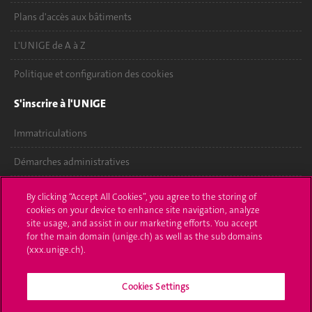
Plans d'accès aux bâtiments
L'UNIGE de A à Z
Politique et configuration des cookies
S'inscrire à l'UNIGE
Immatriculations
Démarches administratives
Poser une question
By clicking “Accept All Cookies”, you agree to the storing of
cookies on your device to enhance site navigation, analyze
L'UNIGE vous informe
site usage, and assist in our marketing efforts. You accept
for the main domain (unige.ch) as well as the sub domains
UNIGE Mobile
(xxx.unige.ch).
Médias
Cookies Settings
Offres d'emploi