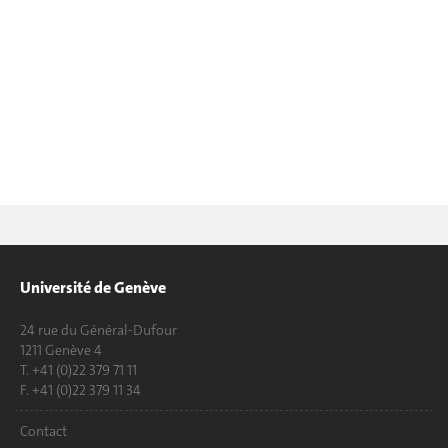
Université de Genève
24 rue du Général-Dufour
1211 Genève 4
T. +41 (0)22 379 71 11
F. +41 (0)22 379 11 34
Contact