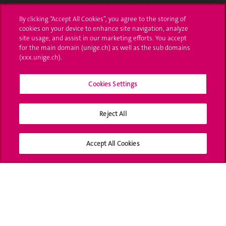
Poser une question
By clicking “Accept All Cookies”, you agree to the storing of
cookies on your device to enhance site navigation, analyze
L'UNIGE vous informe
site usage, and assist in our marketing efforts. You accept
for the main domain (unige.ch) as well as the sub domains
UNIGE Mobile
(xxx.unige.ch).
Médias
Cookies Settings
Offres d'emploi
Reject All
Bibliothèque
Calendrier académique
Accept All Cookies
Médias sociaux UNIGE
Accréditation