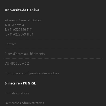
Université de Genève
24 rue du Général-Dufour
1211 Genève 4
T. +41 (0)22 379 71 11
F. +41 (0)22 379 11 34
Contact
Plans d'accès aux bâtiments
L'UNIGE de A à Z
Politique et configuration des cookies
S'inscrire à l'UNIGE
Immatriculations
Démarches administratives