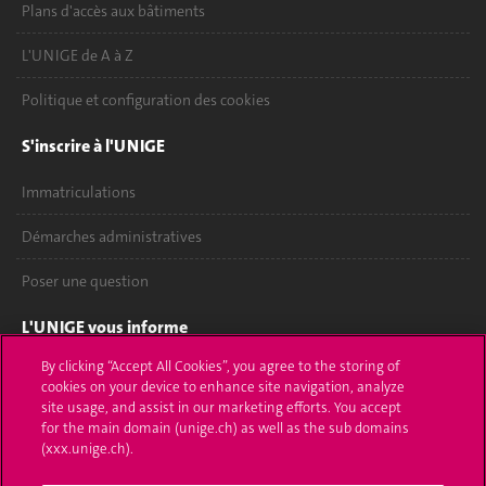
Plans d'accès aux bâtiments
L'UNIGE de A à Z
Politique et configuration des cookies
S'inscrire à l'UNIGE
Immatriculations
Démarches administratives
Poser une question
L'UNIGE vous informe
By clicking “Accept All Cookies”, you agree to the storing of
UNIGE Mobile
cookies on your device to enhance site navigation, analyze
site usage, and assist in our marketing efforts. You accept
Médias
for the main domain (unige.ch) as well as the sub domains
(xxx.unige.ch).
Offres d'emploi