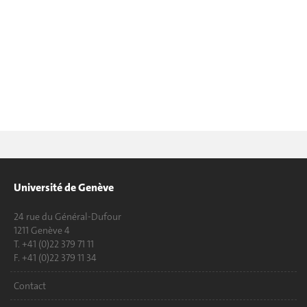
Université de Genève
24 rue du Général-Dufour
1211 Genève 4
T. +41 (0)22 379 71 11
F. +41 (0)22 379 11 34
Contact