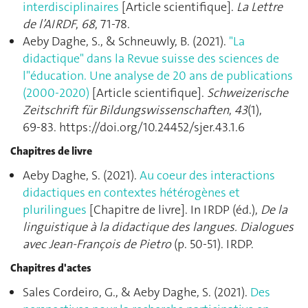
interdisciplinaires
[Article scientifique].
La Lettre
de l’AIRDF
,
68
, 71‑78.
Aeby Daghe, S., & Schneuwly, B. (2021).
"La
didactique" dans la Revue suisse des sciences de
l"éducation. Une analyse de 20 ans de publications
(2000-2020)
[Article scientifique].
Schweizerische
Zeitschrift für Bildungswissenschaften
,
43
(1),
69‑83. https://doi.org/10.24452/sjer.43.1.6
Chapitres de livre
Aeby Daghe, S. (2021).
Au coeur des interactions
didactiques en contextes hétérogènes et
plurilingues
[Chapitre de livre]. In IRDP (éd.),
De la
linguistique à la didactique des langues. Dialogues
avec Jean-François de Pietro
(p. 50‑51). IRDP.
Chapitres d'actes
Sales Cordeiro, G., & Aeby Daghe, S. (2021).
Des