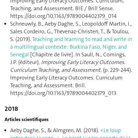
Improving Early Literacy Outcomes. Curriculum,
Teaching, and Assessment. BIE / Brill Sense.
https://doi.org/10.1163/9789004402379_014
Schneuwly, B., Aeby Daghe, S., Leopoldoff Martin, I.,
Sales Cordeiro, G., Thevenaz-Christen, T., & Toulou,
S. (2019).
Teaching and learning to read and write in
a multilingual contexte : Burkina Faso, Niger, and
Senegal
[Chapitre de livre]. In Saull, N., Comings,
J.P. (éditeur),
Improving Early Literacy Outcomes.
Curriculum Teaching, and Assessment.
(p. 229‑244).
Improving Early Literacy Outcomes. Curriculum
Teaching, and Assessment. Brill.
https://doi.org/10.1163/9789004402379_013
2018
Articles scientifiques
Aeby Daghe, S., & Almgren, M. (2018).
« Le loup
entre dans la cage… ». Le point sur les apports de la