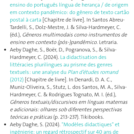
ensino do português língua de herança / de origem
em contexto pandêmico: do gênero de texto cartão
postal à carta
[Chapitre de livre]. In Santos Abreu-
Tardelli, S., Dolz-Mestre, J. & Silva-Hardmeyer, C.
(éd.),
Gêneros multimodais como instrumentos de
ensino em contexto (pós-)pandêmico
. Letraria.
Aeby Daghe, S., Boër, D., Pogranova, S., & Silva-
Hardmeyer, C. (2024).
La didactisation des
littéracies plurilingues au prisme des genres
textuels : une analyse du
Plan d’études romand
(2012)
[Chapitre de livre]. In Denardi, D. A. C.,
Muniz-Oliveira, S., Stutz, L. dos Santos, M. A., Silva-
Hardmeyer, C. & Rodrigues Tognato, M. I. (éd.),
Gêneros textuais/discursivos em línguas maternas
e adicionais: olhares sob diferentes perspectivas
teóricas e práticas
(p. 213‑237). Tikibooks.
Aeby Daghe, S. (2024).
"Modèles didactiques" et
ingénierie: un regard rétrospectif sur 40 ans de