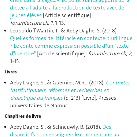
dictée à l’adulte à la production de texte avec de
jeunes élèves
[Article scientifique].
forumlecture.ch
,
1
, 1‑13.
Leopoldoff Martin, I., & Aeby Daghe, S. (2018).
Quelles formes de littéracie en contexte plurilingue
? Le conte comme expression possible d"un "texte
d"identité"
[Article scientifique].
forumlecture.ch
,
2
,
1‑15.
Livres
Aeby Daghe, S., & Guernier, M.-C. (2018).
Contextes
institutionnels, réformes et recherches en
didactique du français
(p. 213) [Livre]. Presses
universitaires de Namur.
Chapitres de livre
Aeby Daghe, S., & Schneuwly, B. (2018).
Des
dispositifs pour enseigner: le commentaire au