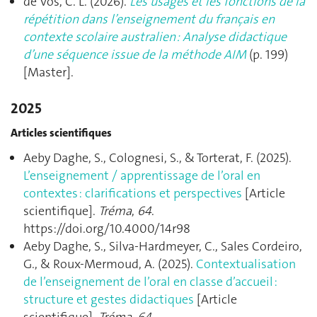
de Vos, C. L. (2026).
Les usages et les fonctions de la
répétition dans l’enseignement du français en
contexte scolaire australien : Analyse didactique
d’une séquence issue de la méthode AIM
(p. 199)
[Master].
2025
Articles scientifiques
Aeby Daghe, S., Colognesi, S., & Torterat, F. (2025).
L’enseignement / apprentissage de l’oral en
contextes : clarifications et perspectives
[Article
scientifique].
Tréma
,
64
.
https://doi.org/10.4000/14r98
Aeby Daghe, S., Silva-Hardmeyer, C., Sales Cordeiro,
G., & Roux-Mermoud, A. (2025).
Contextualisation
de l’enseignement de l’oral en classe d’accueil :
structure et gestes didactiques
[Article
scientifique].
Tréma
,
64
.