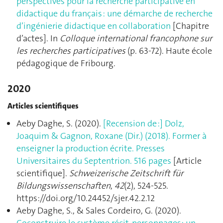
perspectives pour la recherche participative en
didactique du français : une démarche de recherche
d’ingénierie didactique en collaboration
[Chapitre
d’actes]. In
Colloque international francophone sur
les recherches participatives
(p. 63‑72). Haute école
pédagogique de Fribourg.
2020
Articles scientifiques
Aeby Daghe, S. (2020).
[Recension de :] Dolz,
Joaquim & Gagnon, Roxane (Dir.) (2018). Former à
enseigner la production écrite. Presses
Universitaires du Septentrion. 516 pages
[Article
scientifique].
Schweizerische Zeitschrift für
Bildungswissenschaften
,
42
(2), 524‑525.
https://doi.org/10.24452/sjer.42.2.12
Aeby Daghe, S., & Sales Cordeiro, G. (2020).
Coconstruire le système récit-personnages: un