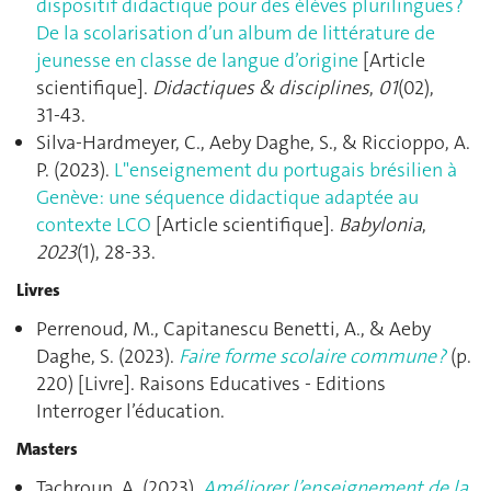
dispositif didactique pour des élèves plurilingues ?
De la scolarisation d’un album de littérature de
jeunesse en classe de langue d’origine
[Article
scientifique].
Didactiques & disciplines
,
01
(02),
31‑43.
Silva-Hardmeyer, C., Aeby Daghe, S., & Riccioppo, A.
P. (2023).
L"enseignement du portugais brésilien à
Genève: une séquence didactique adaptée au
contexte LCO
[Article scientifique].
Babylonia
,
2023
(1), 28‑33.
Livres
Perrenoud, M., Capitanescu Benetti, A., & Aeby
Daghe, S. (2023).
Faire forme scolaire commune ?
(p.
220) [Livre]. Raisons Educatives - Editions
Interroger l’éducation.
Masters
Tachroun, A. (2023).
Améliorer l’enseignement de la