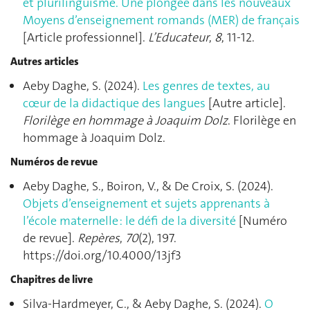
et plurilinguisme. Une plongée dans les nouveaux
Moyens d’enseignement romands (MER) de français
[Article professionnel].
L’Educateur
,
8
, 11‑12.
Autres articles
Aeby Daghe, S. (2024).
Les genres de textes, au
cœur de la didactique des langues
[Autre article].
Florilège en hommage à Joaquim Dolz
. Florilège en
hommage à Joaquim Dolz.
Numéros de revue
Aeby Daghe, S., Boiron, V., & De Croix, S. (2024).
Objets d’enseignement et sujets apprenants à
l’école maternelle : le défi de la diversité
[Numéro
de revue].
Repères
,
70
(2), 197.
https://doi.org/10.4000/13jf3
Chapitres de livre
Silva-Hardmeyer, C., & Aeby Daghe, S. (2024).
O