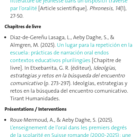
littérature de jeunesse dans un dispositif traversé
par l’oralité
[Article scientifique].
Phronesis
,
14
(1),
27‑50.
Chapitres de livre
Diaz-de-Gereñu Lasaga, L., Aeby Daghe, S., &
Almgren, M. (2025).
Un lugar para la repetición en la
escuela : prácticas de narración oral endos
contextos educativos plurilingües
[Chapitre de
livre]. In Etxebarrita, G. R. (éditeur),
Ideolgías,
estrategias y retos en la búsqueda del encuentro
comunicativo
(p. 273‑297). Ideolgías, estrategias y
retos en la búsqueda del encuentro comunicativo.
Tirant Humanidades.
Présentations / Interventions
Roux-Mermoud, A., & Aeby Daghe, S. (2025).
L’enseignement de l’oral dans les premiers degrés
de la scolarité en Suisse romande (2000-2025) : une