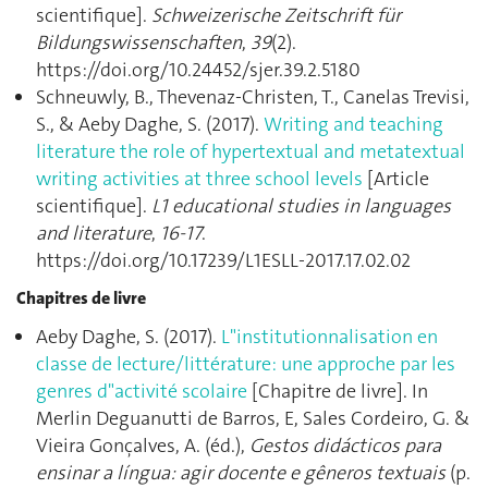
scientifique].
Schweizerische Zeitschrift für
Bildungswissenschaften
,
39
(2).
https://doi.org/10.24452/sjer.39.2.5180
Schneuwly, B., Thevenaz-Christen, T., Canelas Trevisi,
S., & Aeby Daghe, S. (2017).
Writing and teaching
literature the role of hypertextual and metatextual
writing activities at three school levels
[Article
scientifique].
L1 educational studies in languages
and literature
,
16-17
.
https://doi.org/10.17239/L1ESLL-2017.17.02.02
Chapitres de livre
Aeby Daghe, S. (2017).
L"institutionnalisation en
classe de lecture/littérature: une approche par les
genres d"activité scolaire
[Chapitre de livre]. In
Merlin Deguanutti de Barros, E, Sales Cordeiro, G. &
Vieira Gonçalves, A. (éd.),
Gestos didácticos para
ensinar a língua: agir docente e gêneros textuais
(p.