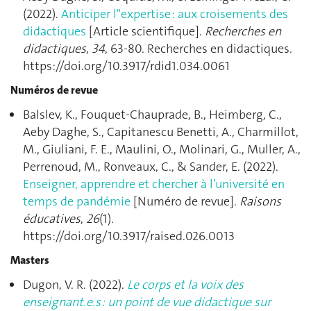
(2022).
Anticiper l"expertise : aux croisements des
didactiques
[Article scientifique].
Recherches en
didactiques
,
34
, 63‑80. Recherches en didactiques.
https://doi.org/10.3917/rdid1.034.0061
Numéros de revue
Balslev, K., Fouquet-Chauprade, B., Heimberg, C.,
Aeby Daghe, S., Capitanescu Benetti, A., Charmillot,
M., Giuliani, F. E., Maulini, O., Molinari, G., Muller, A.,
Perrenoud, M., Ronveaux, C., & Sander, E. (2022).
Enseigner, apprendre et chercher à l’université en
temps de pandémie
[Numéro de revue].
Raisons
éducatives
,
26
(1).
https://doi.org/10.3917/raised.026.0013
Masters
Dugon, V. R. (2022).
Le corps et la voix des
enseignant.e.s : un point de vue didactique sur