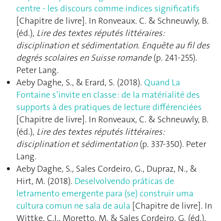
centre - les discours comme indices significatifs
[Chapitre de livre]. In Ronveaux. C. & Schneuwly, B.
(éd.),
Lire des textes réputés littéraires:
disciplination et sédimentation. Enquête au fil des
degrés scolaires en Suisse romande
(p. 241‑255).
Peter Lang.
Aeby Daghe, S., & Erard, S. (2018).
Quand La
Fontaine s’invite en classe : de la matérialité des
supports à des pratiques de lecture différenciées
[Chapitre de livre]. In Ronveaux, C. & Schneuwly, B.
(éd.),
Lire des textes réputés littéraires:
disciplination et sédimentation
(p. 337‑350). Peter
Lang.
Aeby Daghe, S., Sales Cordeiro, G., Dupraz, N., &
Hirt, M. (2018).
Deselvolvendo práticas de
letramento emergente para (se) construir uma
cultura comun ne sala de aula
[Chapitre de livre]. In
Wittke, C.I., Moretto, M. & Sales Cordeiro, G. (éd.),