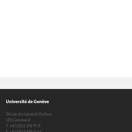
Université de Genève
24 rue du Général-Dufour
1211 Genève 4
T. +41 (0)22 379 71 11
F. +41 (0)22 379 11 34