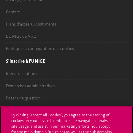
Contact
Plans d'accès aux bâtiments
L'UNIGE de A à Z
Politique et configuration des cookies
S'inscrire à l'UNIGE
Immatriculations
Démarches administratives
Poser une question
L'UNIGE vous informe
By clicking “Accept All Cookies”, you agree to the storing of
cookies on your device to enhance site navigation, analyze
UNIGE Mobile
site usage, and assist in our marketing efforts. You accept
for the main domain (unige.ch) as well as the sub domains