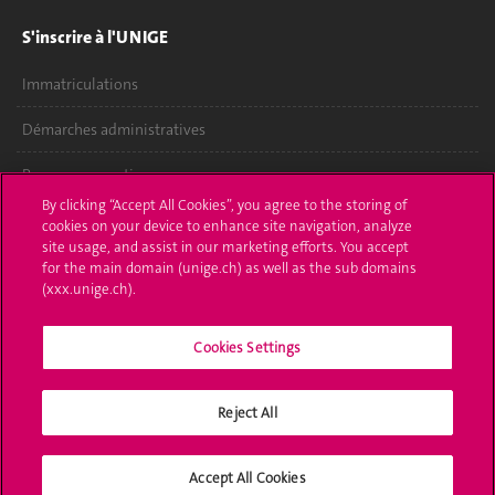
S'inscrire à l'UNIGE
Immatriculations
Démarches administratives
Poser une question
By clicking “Accept All Cookies”, you agree to the storing of
L'UNIGE vous informe
cookies on your device to enhance site navigation, analyze
site usage, and assist in our marketing efforts. You accept
for the main domain (unige.ch) as well as the sub domains
UNIGE Mobile
(xxx.unige.ch).
Médias
Cookies Settings
Offres d'emploi
Bibliothèque
Reject All
Calendrier académique
Accept All Cookies