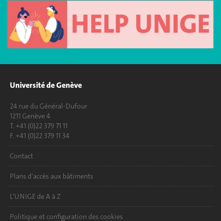
Université de Genève
24 rue du Général-Dufour
1211 Genève 4
T. +41 (0)22 379 71 11
F. +41 (0)22 379 11 34
Contact
Plans d'accès aux bâtiments
L'UNIGE de A à Z
Politique et configuration des cookies