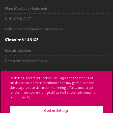
Plans d'accès aux bâtiments
L'UNIGE de A à Z
Politique et configuration des cookies
S'inscrire à l'UNIGE
Immatriculations
Démarches administratives
Poser une question
By clicking “Accept All Cookies”, you agree to the storing of
L'UNIGE vous informe
cookies on your device to enhance site navigation, analyze
site usage, and assist in our marketing efforts. You accept
for the main domain (unige.ch) as well as the sub domains
UNIGE Mobile
(xxx.unige.ch).
Médias
Cookies Settings