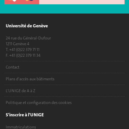
Université de Genève
24 rue du Général-Dufour
1211 Genève 4
T. +41 (0)22 379 71 11
F. +41 (0)22 379 11 34
Contact
Plans d'accès aux bâtiments
L'UNIGE de A à Z
Politique et configuration des cookies
S'inscrire à l'UNIGE
Immatriculations