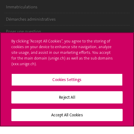
Immatriculations
Démarches administratives
Poser une question
By clicking “Accept All Cookies”, you agree to the storing of
L'UNIGE vous informe
cookies on your device to enhance site navigation, analyze
site usage, and assist in our marketing efforts. You accept
UNIGE Mobile
for the main domain (unige.ch) as well as the sub domains
(xxx.unige.ch).
Médias
Cookies Settings
Offres d'emploi
Bibliothèque
Reject All
Calendrier académique
Accept All Cookies
Médias sociaux UNIGE