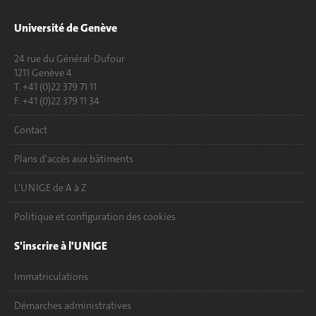
Université de Genève
24 rue du Général-Dufour
1211 Genève 4
T. +41 (0)22 379 71 11
F. +41 (0)22 379 11 34
Contact
Plans d'accès aux bâtiments
L'UNIGE de A à Z
Politique et configuration des cookies
S'inscrire à l'UNIGE
Immatriculations
Démarches administratives