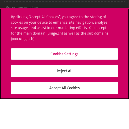
Poser une question
By clicking “Accept All Cookies”, you agree to the storing of
L'UNIGE vous informe
cookies on your device to enhance site navigation, analyze
site usage, and assist in our marketing efforts. You accept
UNIGE Mobile
for the main domain (unige.ch) as well as the sub domains
(xxx.unige.ch).
Médias
Cookies Settings
Offres d'emploi
Bibliothèque
Reject All
Calendrier académique
Accept All Cookies
Médias sociaux UNIGE
Accréditation