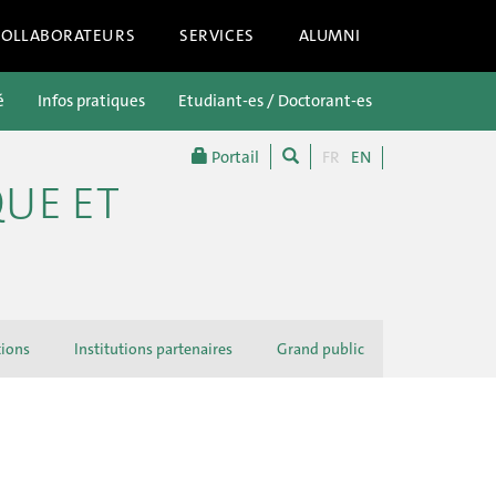
COLLABORATEURS
SERVICES
ALUMNI
é
Infos pratiques
Etudiant-es / Doctorant-es
Futur-es étu
Portail
FR
EN
QUE ET
tions
Institutions partenaires
Grand public
Actualités