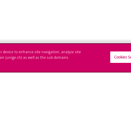
ur device to enhance site navigation, analyze site
Cookies S
ain (unige.ch) as well as the sub domains
crire à l'UNIGE
L'UNIGE vous informe
culations
UNIGE Mobile
es administratives
Médias
ne question
Offres d'emploi
Bibliothèque