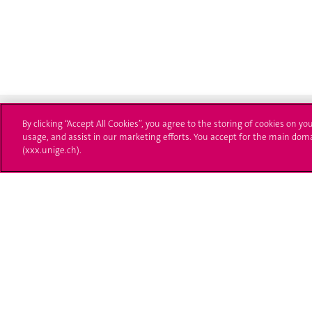
By clicking “Accept All Cookies”, you agree to the storing of cookies on yo
usage, and assist in our marketing efforts. You accept for the main dom
(xxx.unige.ch).
Université de Genève
S'ins
24 rue du Général-Dufour
Immatri
1211 Genève 4
T. +41 (0)22 379 71 11
Démarch
F. +41 (0)22 379 11 34
Poser u
Contact
Plans d'accès aux bâtiments