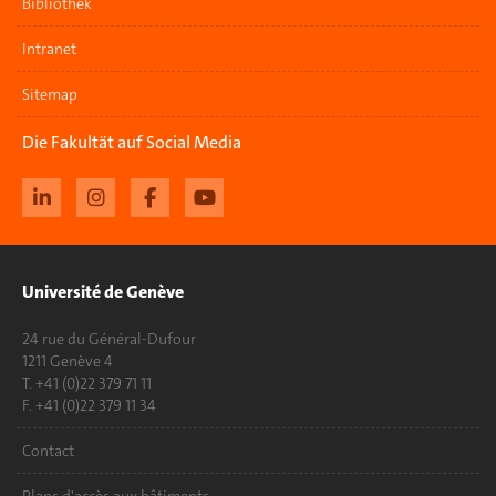
Bibliothek
Intranet
Sitemap
Die Fakultät auf Social Media
Université de Genève
24 rue du Général-Dufour
1211 Genève 4
T. +41 (0)22 379 71 11
F. +41 (0)22 379 11 34
Contact