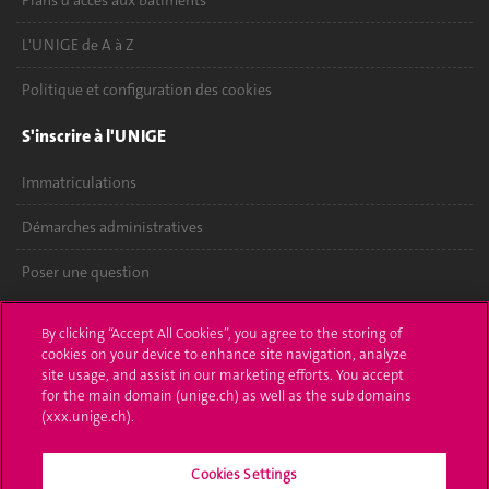
Plans d'accès aux bâtiments
L'UNIGE de A à Z
Politique et configuration des cookies
S'inscrire à l'UNIGE
Immatriculations
Démarches administratives
Poser une question
L'UNIGE vous informe
By clicking “Accept All Cookies”, you agree to the storing of
cookies on your device to enhance site navigation, analyze
UNIGE Mobile
site usage, and assist in our marketing efforts. You accept
for the main domain (unige.ch) as well as the sub domains
Médias
(xxx.unige.ch).
Offres d'emploi
Cookies Settings