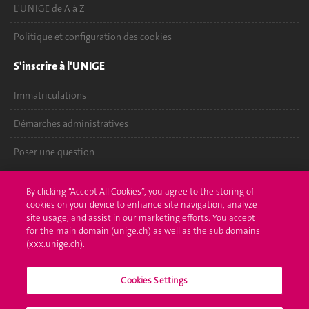
L'UNIGE de A à Z
Politique et configuration des cookies
S'inscrire à l'UNIGE
Immatriculations
Démarches administratives
Poser une question
L'UNIGE vous informe
By clicking “Accept All Cookies”, you agree to the storing of
cookies on your device to enhance site navigation, analyze
UNIGE Mobile
site usage, and assist in our marketing efforts. You accept
for the main domain (unige.ch) as well as the sub domains
Médias
(xxx.unige.ch).
Offres d'emploi
Cookies Settings
Bibliothèque