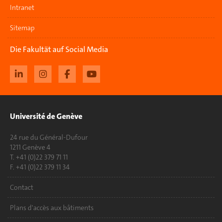
Intranet
Sitemap
Die Fakultät auf Social Media
Université de Genève
24 rue du Général-Dufour
1211 Genève 4
T. +41 (0)22 379 71 11
F. +41 (0)22 379 11 34
Contact
Plans d'accès aux bâtiments