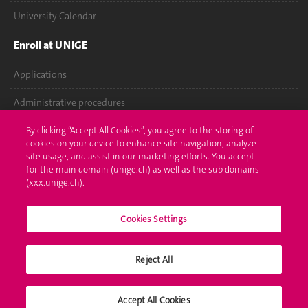
University Calendar
Enroll at UNIGE
Applications
Administrative procedures
Ask a question
By clicking “Accept All Cookies”, you agree to the storing of
cookies on your device to enhance site navigation, analyze
site usage, and assist in our marketing efforts. You accept
Contact
for the main domain (unige.ch) as well as the sub domains
(xxx.unige.ch).
Media
Library
Cookies Settings
University Structures
Reject All
Social Media
Accept All Cookies