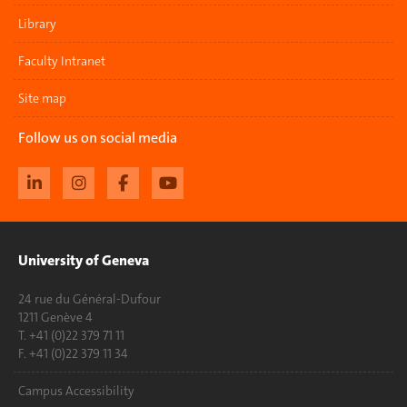
Library
Faculty Intranet
Site map
Follow us on social media
University of Geneva
24 rue du Général-Dufour
1211 Genève 4
T. +41 (0)22 379 71 11
F. +41 (0)22 379 11 34
Campus Accessibility