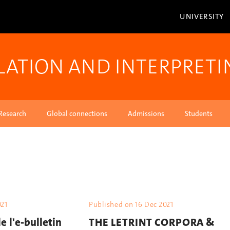
UNIVERSITY
LATION AND INTERPRETI
Research
Global connections
Admissions
Students
021
Published on
16 Dec 2021
e l'e-bulletin
THE LETRINT CORPORA &