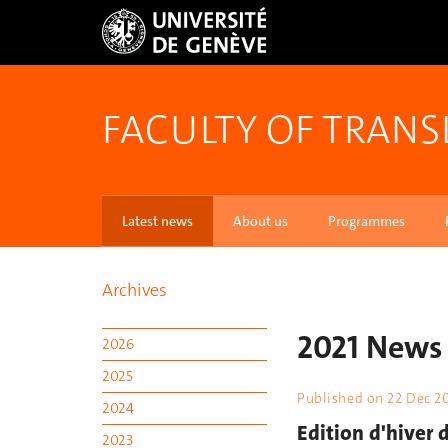
FACULTY OF TRANS
Latest news
About us
Programmes
Archives
2021 News
2026
2025
Published on
22 Dec 2
2024
Edition d'hiver d
2023