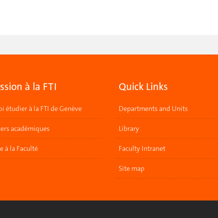
sion à la FTI
Quick Links
i étudier à la FTI de Genève
Departments and Units
lers académiques
Library
re à la Faculté
Faculty Intranet
Site map