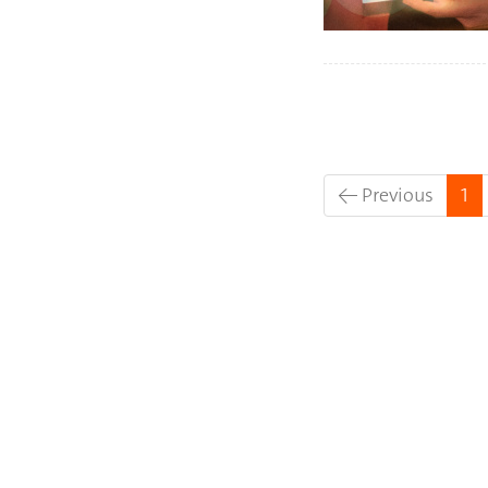
(c
← Previous
1