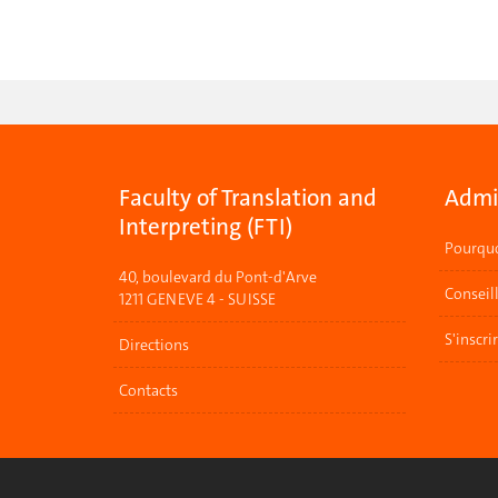
Faculty of Translation and
Admis
Interpreting (FTI)
Pourquo
40, boulevard du Pont-d'Arve
Conseil
1211 GENEVE 4 - SUISSE
S'inscri
Directions
Contacts