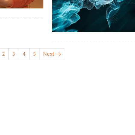
urrent)
2
3
4
5
Next →