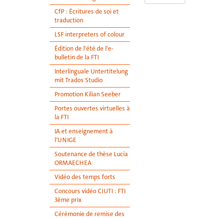
CfP : Écritures de soi et
traduction
LSF interpreters of colour
Édition de l'été de l'e-
bulletin de la FTI
Interlinguale Untertitelung
mit Trados Studio
Promotion Kilian Seeber
Portes ouvertes virtuelles à
la FTI
IA et enseignement à
l’UNIGE
Soutenance de thèse Lucía
ORMAECHEA
Vidéo des temps forts
Concours vidéo CIUTI : FTI
3ème prix
Cérémonie de remise des