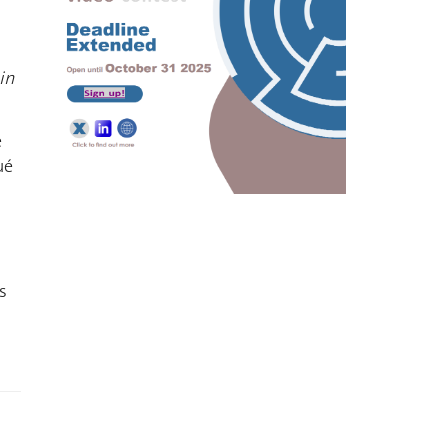
in
e
ué
s