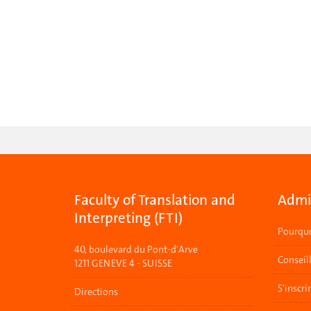
Faculty of Translation and
Admis
Interpreting (FTI)
Pourquo
40, boulevard du Pont-d'Arve
Conseil
1211 GENEVE 4 - SUISSE
S'inscri
Directions