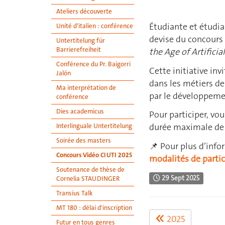
Ateliers découverte
Étudiante et étudia
Unité d’italien : conférence
devise du concours 
Untertitelung für
Barrierefreiheit
the Age of Artificial
Conférence du Pr. Baigorri
Cette initiative inv
Jalón
dans les métiers de
Ma interprétation de
par le développemen
conférence
Dies academicus
Pour participer, vo
durée maximale de 
Interlinguale Untertitelung
Soirée des masters
📌 Pour plus d’info
Concours Vidéo CIUTI 2025
modalités de parti
Soutenance de thèse de
29 Sept 2025
Cornelia STAUDINGER
Transius Talk
MT 180 : délai d'inscription
2025
Futur en tous genres