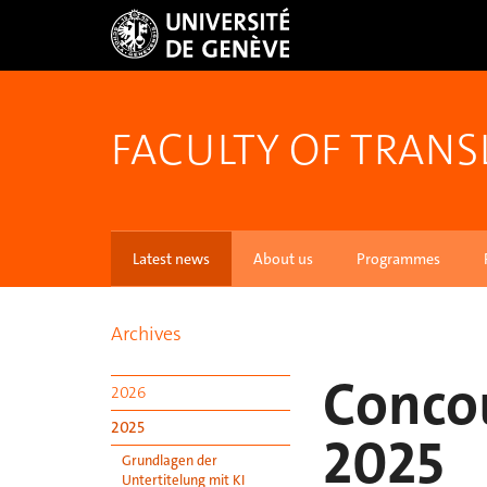
FACULTY OF TRANS
Latest news
About us
Programmes
Archives
Conco
2026
2025
2025
Grundlagen der
Untertitelung mit KI