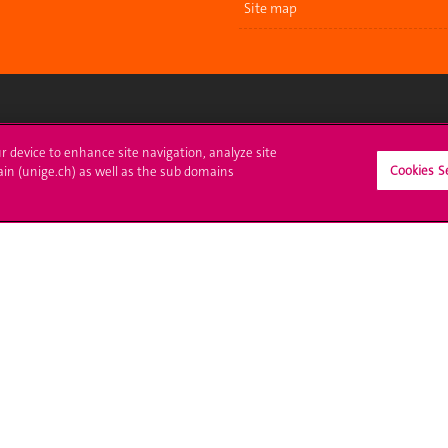
Site map
ll at UNIGE
Contact
ur device to enhance site navigation, analyze site
Cookies S
ain (unige.ch) as well as the sub domains
tions
Media
trative procedures
Library
uestion
University Structures