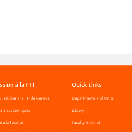
sion à la FTI
Quick Links
i étudier à la FTI de Genève
Departments and Units
lers académiques
Library
re à la Faculté
Faculty Intranet