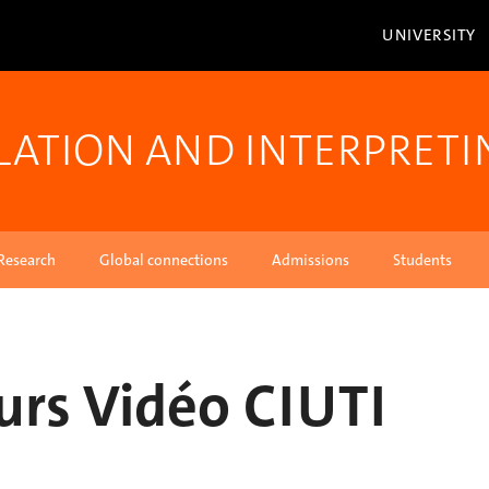
UNIVERSITY
LATION AND INTERPRETI
Research
Global connections
Admissions
Students
urs Vidéo CIUTI