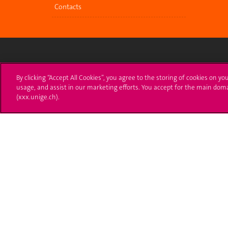
Contacts
University of Geneva
Enro
By clicking “Accept All Cookies”, you agree to the storing of cookies on yo
usage, and assist in our marketing efforts. You accept for the main dom
24 rue du Général-Dufour
Applica
(xxx.unige.ch).
1211 Genève 4
T. +41 (0)22 379 71 11
Adminis
F. +41 (0)22 379 11 34
Ask a q
Campus Accessibility
University Calendar