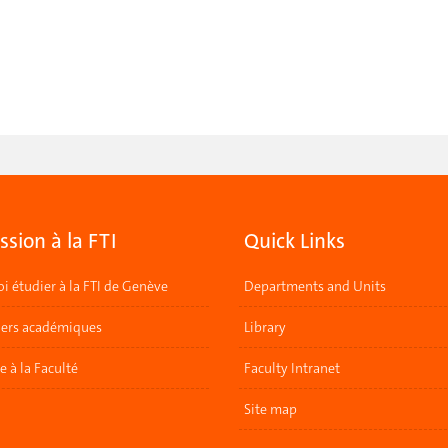
sion à la FTI
Quick Links
i étudier à la FTI de Genève
Departments and Units
lers académiques
Library
re à la Faculté
Faculty Intranet
Site map