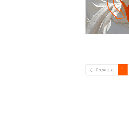
(c
← Previous
1