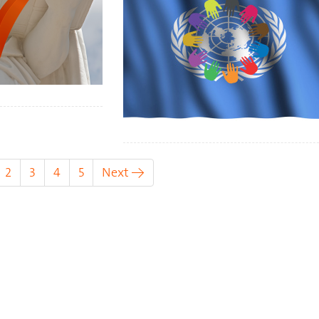
urrent)
2
3
4
5
Next →