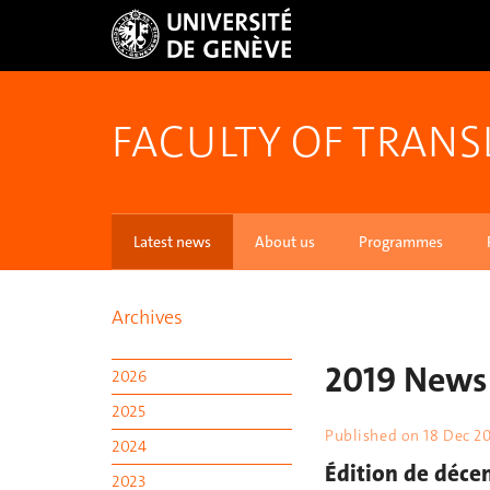
FACULTY OF TRANS
Latest news
About us
Programmes
Archives
2019 News
2026
2025
Published on
18 Dec 2
2024
Édition de décem
2023