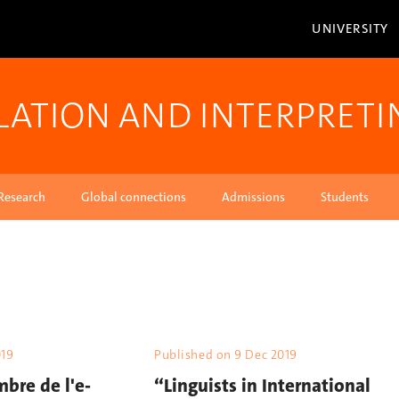
UNIVERSITY
LATION AND INTERPRETI
Research
Global connections
Admissions
Students
019
Published on
9 Dec 2019
bre de l'e-
“Linguists in International