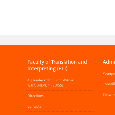
Faculty of Translation and
Admis
Interpreting (FTI)
Pourquo
40, boulevard du Pont-d'Arve
Conseil
1211 GENEVE 4 - SUISSE
S'inscri
Directions
Contacts