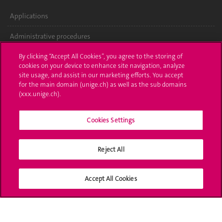
Applications
Administrative procedures
Ask a question
By clicking “Accept All Cookies”, you agree to the storing of
cookies on your device to enhance site navigation, analyze
site usage, and assist in our marketing efforts. You accept
Contact
for the main domain (unige.ch) as well as the sub domains
(xxx.unige.ch).
Media
Library
Cookies Settings
University Structures
Reject All
Social Media
Accept All Cookies
Accreditation