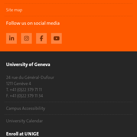
Site map
Follow us on social media
University of Geneva
24 rue du Général-Dufour
1211 Genève 4
T. +41 (0)22 379 71 11
F. +41 (0)22 379 11 34
Campus Accessibility
University Calendar
Enroll at UNIGE