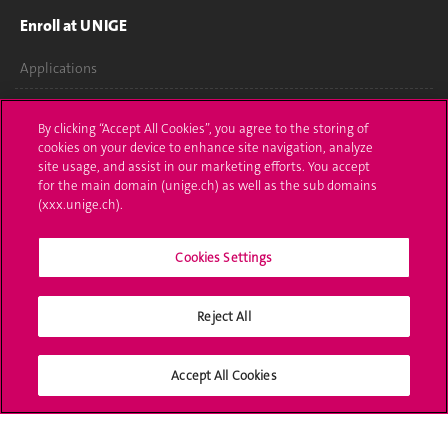
Enroll at UNIGE
Applications
Administrative procedures
By clicking “Accept All Cookies”, you agree to the storing of
cookies on your device to enhance site navigation, analyze
Ask a question
site usage, and assist in our marketing efforts. You accept
for the main domain (unige.ch) as well as the sub domains
Contact
(xxx.unige.ch).
Media
Cookies Settings
Library
University Structures
Reject All
Social Media
Accept All Cookies