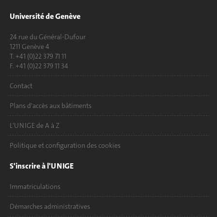
Université de Genève
24 rue du Général-Dufour
1211 Genève 4
T. +41 (0)22 379 71 11
F. +41 (0)22 379 11 34
Contact
Plans d'accès aux bâtiments
L'UNIGE de A à Z
Politique et configuration des cookies
S'inscrire à l'UNIGE
Immatriculations
Démarches administratives