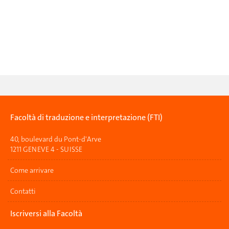
Facoltà di traduzione e interpretazione (FTI)
40, boulevard du Pont-d'Arve
1211 GENEVE 4 - SUISSE
Come arrivare
Contatti
Iscriversi alla Facoltà