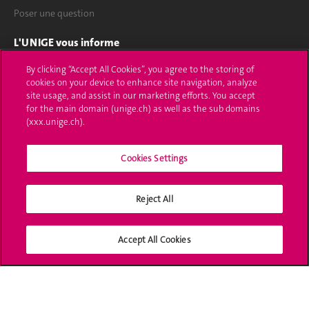
Poser une question
L'UNIGE vous informe
By clicking “Accept All Cookies”, you agree to the storing of
UNIGE Mobile
cookies on your device to enhance site navigation, analyze
site usage, and assist in our marketing efforts. You accept
Médias
for the main domain (unige.ch) as well as the sub domains
(xxx.unige.ch).
Offres d'emploi
Bibliothèque
Cookies Settings
Calendrier académique
Reject All
Médias sociaux UNIGE
Accept All Cookies
Accréditation