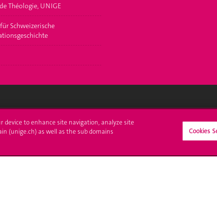
 de Théologie, UNIGE
 für Schweizerische
tionsgeschichte
crire à l'UNIGE
L'UNIGE vous informe
ur device to enhance site navigation, analyze site
Cookies S
ain (unige.ch) as well as the sub domains
culations
UNIGE Mobile
es administratives
Médias
ne question
Offres d'emploi
Bibliothèque