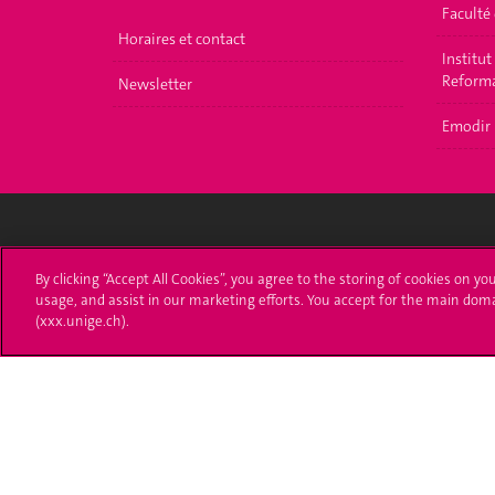
Faculté
Horaires et contact
Institut
Reforma
Newsletter
Emodir
Université de Genève
S'ins
By clicking “Accept All Cookies”, you agree to the storing of cookies on yo
usage, and assist in our marketing efforts. You accept for the main dom
24 rue du Général-Dufour
Immatri
(xxx.unige.ch).
1211 Genève 4
T. +41 (0)22 379 71 11
Démarch
F. +41 (0)22 379 11 34
Poser u
Contact
Plans d'accès aux bâtiments