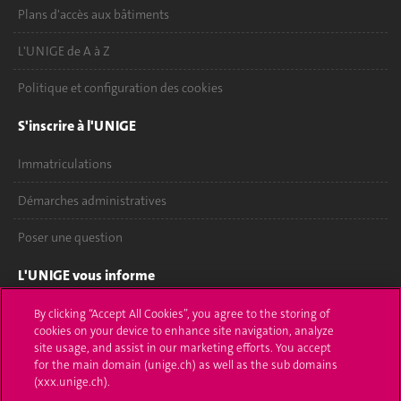
Plans d'accès aux bâtiments
L'UNIGE de A à Z
Politique et configuration des cookies
S'inscrire à l'UNIGE
Immatriculations
Démarches administratives
Poser une question
L'UNIGE vous informe
UNIGE Mobile
By clicking “Accept All Cookies”, you agree to the storing of
cookies on your device to enhance site navigation, analyze
site usage, and assist in our marketing efforts. You accept
Médias
for the main domain (unige.ch) as well as the sub domains
(xxx.unige.ch).
Offres d'emploi