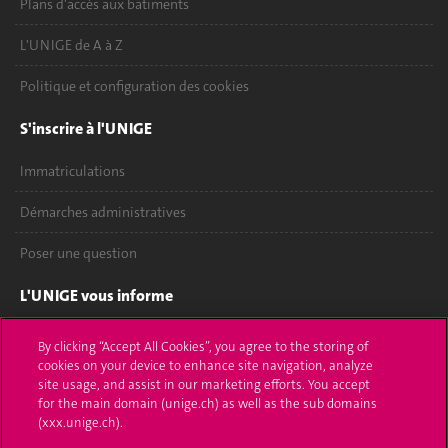
Plans d'accès aux bâtiments
L'UNIGE de A à Z
Politique et configuration des cookies
S'inscrire à l'UNIGE
Immatriculations
Démarches administratives
Poser une question
L'UNIGE vous informe
UNIGE Mobile
By clicking “Accept All Cookies”, you agree to the storing of
cookies on your device to enhance site navigation, analyze
Médias
site usage, and assist in our marketing efforts. You accept
for the main domain (unige.ch) as well as the sub domains
Offres d'emploi
(xxx.unige.ch).