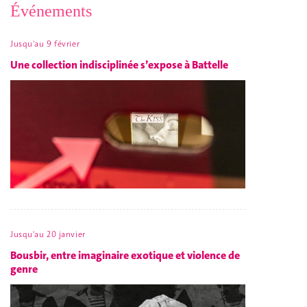
Événements
Jusqu'au 9 février
Une collection indisciplinée s’expose à Battelle
Jusqu'au 20 janvier
Bousbir, entre imaginaire exotique et violence de
genre