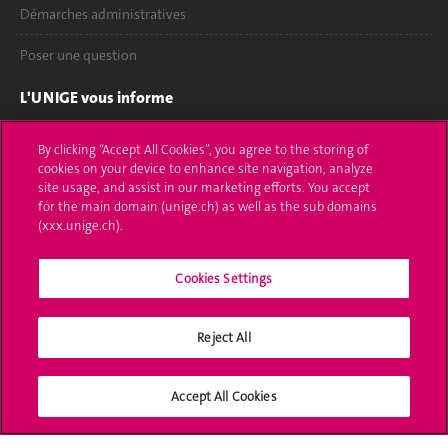
Démarches administratives
Poser une question
L'UNIGE vous informe
UNIGE Mobile
By clicking “Accept All Cookies”, you agree to the storing of
cookies on your device to enhance site navigation, analyze
Médias
site usage, and assist in our marketing efforts. You accept
for the main domain (unige.ch) as well as the sub domains
Offres d'emploi
(xxx.unige.ch).
Bibliothèque
Cookies Settings
Calendrier académique
Reject All
Médias sociaux UNIGE
Accept All Cookies
Accréditation