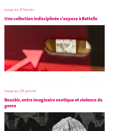
Jusqu'au 9 février
Une collection indisciplinée s’expose à Battelle
Jusqu'au 20 janvier
Bousbir, entre imaginaire exotique et violence de
genre