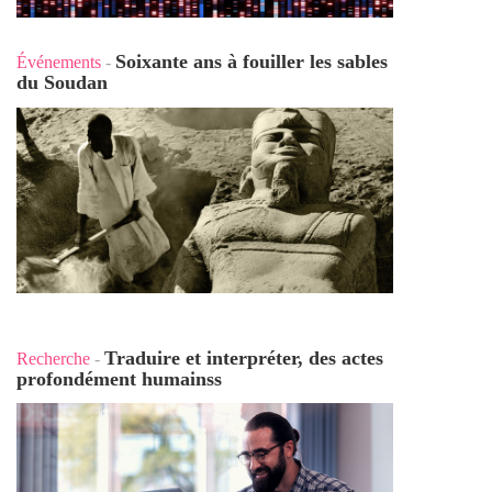
Soixante ans à fouiller les sables
Événements
-
du Soudan
Traduire et interpréter, des actes
Recherche
-
profondément humains
s