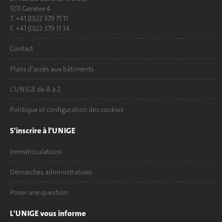
1211 Genève 4
T. +41 (0)22 379 71 11
F. +41 (0)22 379 11 34
Contact
Plans d'accès aux bâtiments
L'UNIGE de A à Z
Politique et configuration des cookies
S'inscrire à l'UNIGE
Immatriculations
Démarches administratives
Poser une question
L'UNIGE vous informe