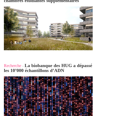
chambres étudiantes supplémentaires
La biobanque des HUG a dépassé
Recherche
-
les 10’000 échantillons d’ADN