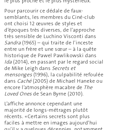
le plus proche et le plus mystérieux.
Pour parcourir ce dédale de faux-
semblants, les membres du Ciné-club
ont choisi 12 œuvres de styles et
d’époques très diverses, de l’approche
très sensible de Luchino Visconti dans
Sandra
(1965) – qui traite de l’inceste
entre un frère et une sœur – à la quête
historique de Pawel Pawlikowski dans
Ida
(2014), en passant par le regard social
de Mike Leigh dans
Secrets et
mensonges
(1996), la culpabilité refoulée
dans
Caché
(2005) de Michael Haneke ou
encore l’atmosphère macabre de
The
Loved Ones
de Sean Byrne (2010).
L’affiche annonce cependant une
majorité de longs-métrages plutôt
récents. «Certains secrets sont plus
faciles à mettre en images aujourd’hui
qu’il y a quelques décennies, notamment