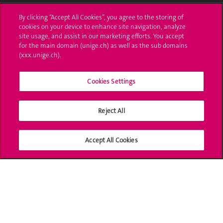
UNIGE Mobile
By clicking “Accept All Cookies”, you agree to the storing of
cookies on your device to enhance site navigation, analyze
Médias
site usage, and assist in our marketing efforts. You accept
for the main domain (unige.ch) as well as the sub domains
Offres d'emploi
(xxx.unige.ch).
Bibliothèque
Cookies Settings
Calendrier académique
Reject All
Médias sociaux UNIGE
Accept All Cookies
Accréditation