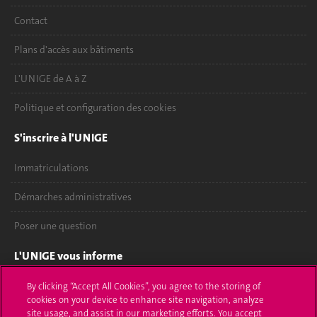
Contact
Plans d'accès aux bâtiments
L'UNIGE de A à Z
Politique et configuration des cookies
S'inscrire à l'UNIGE
Immatriculations
Démarches administratives
Poser une question
L'UNIGE vous informe
UNIGE Mobile
By clicking “Accept All Cookies”, you agree to the storing of
cookies on your device to enhance site navigation, analyze
site usage, and assist in our marketing efforts. You accept
Médias