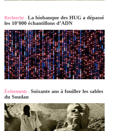
La biobanque des HUG a dépassé
Recherche
-
les 10’000 échantillons d’ADN
Soixante ans à fouiller les sables
Événements
-
du Soudan