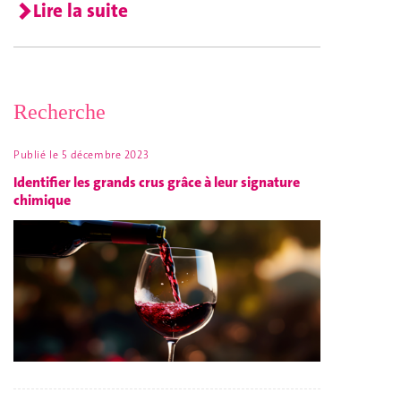
Lire la suite
Recherche
Publié le
5 décembre 2023
Identifier les grands crus grâce à leur signature
chimique