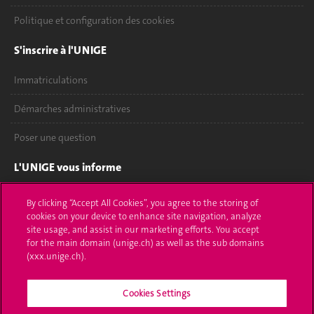
Politique et configuration des cookies
S'inscrire à l'UNIGE
Immatriculations
Démarches administratives
Poser une question
L'UNIGE vous informe
UNIGE Mobile
By clicking “Accept All Cookies”, you agree to the storing of
cookies on your device to enhance site navigation, analyze
Médias
site usage, and assist in our marketing efforts. You accept
for the main domain (unige.ch) as well as the sub domains
Offres d'emploi
(xxx.unige.ch).
Bibliothèque
Cookies Settings
Calendrier académique