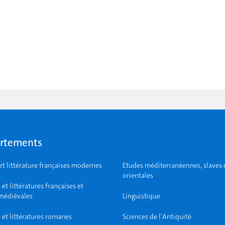
rtements
et littérature françaises modernes
Etudes méditerranéennes, slaves 
orientales
et littératures françaises et
 médiévales
Linguistique
 et littératures romanes
Sciences de l'Antiquité