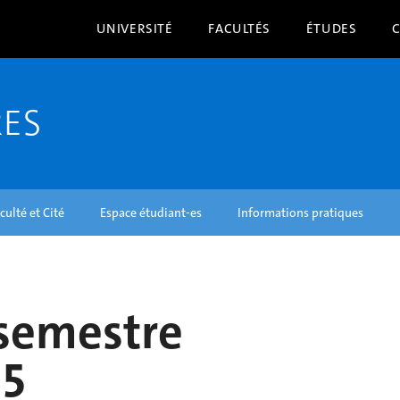
UNIVERSITÉ
FACULTÉS
ÉTUDES
RES
culté et Cité
Espace étudiant-es
Informations pratiques
 semestre
15