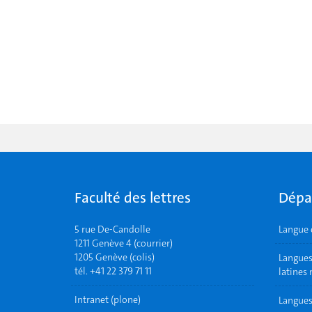
Faculté des lettres
Dépa
5 rue De-Candolle
Langue 
1211 Genève 4 (courrier)
1205 Genève (colis)
Langues 
tél. +41 22 379 71 11
latines
Intranet (plone)
Langues