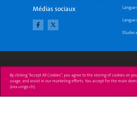
Médias sociaux
Langue 
Langue e
Etudes 
Université de Genève
S'ins
By clicking “Accept All Cookies”, you agree to the storing of cookies on yo
usage, and assist in our marketing efforts. You accept for the main dom
24 rue du Général-Dufour
Immatri
(xxx.unige.ch).
1211 Genève 4
T. +41 (0)22 379 71 11
Démarch
F. +41 (0)22 379 11 34
Poser u
Contact
Plans d'accès aux bâtiments