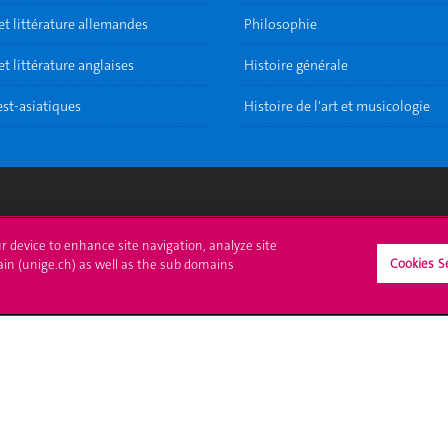
et littérature allemandes
Philosophie
t littérature anglaises
Histoire générale
est-asiatiques
Histoire de l'art et musicologie
crire à l'UNIGE
L'UNIGE vous informe
ur device to enhance site navigation, analyze site
Cookies S
ain (unige.ch) as well as the sub domains
culations
UNIGE Mobile
es administratives
Médias
ne question
Offres d'emploi
Bibliothèque
Calendrier académique