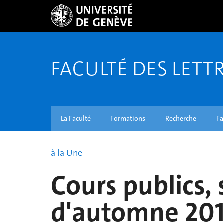
FACULTÉ DES LETT
La Faculté
Formations
Recherche
Fa
à la Une
Cours publics,
d'automne 20