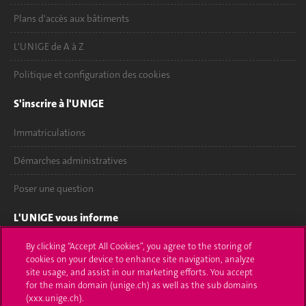
Plans d'accès aux bâtiments
L'UNIGE de A à Z
Politique et configuration des cookies
S'inscrire à l'UNIGE
Immatriculations
Démarches administratives
Poser une question
L'UNIGE vous informe
UNIGE Mobile
By clicking “Accept All Cookies”, you agree to the storing of
cookies on your device to enhance site navigation, analyze
site usage, and assist in our marketing efforts. You accept
Médias
for the main domain (unige.ch) as well as the sub domains
(xxx.unige.ch).
Offres d'emploi