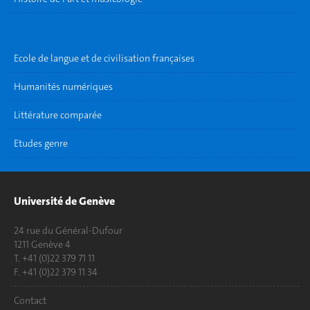
Ecole de langue et de civilisation françaises
Humanités numériques
Littérature comparée
Etudes genre
Université de Genève
24 rue du Général-Dufour
1211 Genève 4
T. +41 (0)22 379 71 11
F. +41 (0)22 379 11 34
Contact