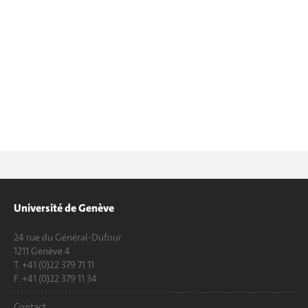
Université de Genève
24 rue du Général-Dufour
1211 Genève 4
T. +41 (0)22 379 71 11
F. +41 (0)22 379 11 34
Contact