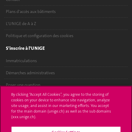
Plans d'accès aux bâtiments
L'UNIGE de A à Z
Politique et configuration des cookies
S'inscrire à l'UNIGE
Immatriculations
Démarches administratives
Poser une question
By clicking “Accept All Cookies”, you agree to the storing of
L'UNIGE vous informe
cookies on your device to enhance site navigation, analyze
site usage, and assist in our marketing efforts. You accept
UNIGE Mobile
for the main domain (unige.ch) as well as the sub domains
(xxx.unige.ch).
Médias