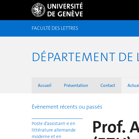
FACULTÉ DES LETTRES
DÉPARTEMENT DE 
Accueil
Présentation
Contact
Actual
Évènement récents ou passés
Prof. 
Poste d’assistant-e en
littérature allemande
moderne et en