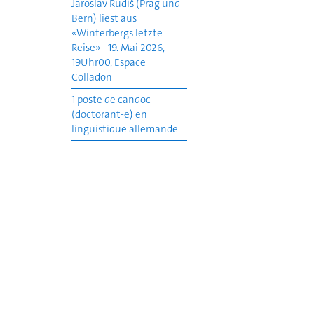
Jaroslav Rudiš (Prag und
Bern) liest aus
«Winterbergs letzte
Reise» - 19. Mai 2026,
19Uhr00, Espace
Colladon
1 poste de candoc
(doctorant-e) en
linguistique allemande