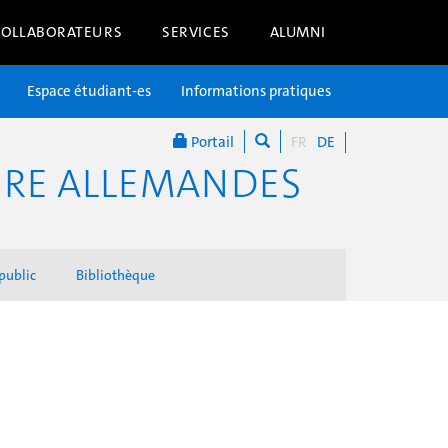
COLLABORATEURS
SERVICES
ALUMNI
Espace étudiant-es
Informations pratiques
Portail
FR
DE
URE ALLEMANDES
public
Bibliothèque