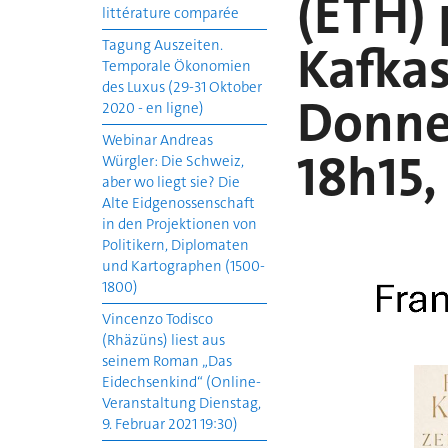
(ETH) 
littérature comparée
Kafka
Tagung Auszeiten.
Temporale Ökonomien
des Luxus (29-31 Oktober
Donner
2020 - en ligne)
Webinar Andreas
18h15,
Würgler: Die Schweiz,
aber wo liegt sie? Die
Alte Eidgenossenschaft
in den Projektionen von
Politikern, Diplomaten
und Kartographen (1500-
1800)
Vincenzo Todisco
(Rhäzüns) liest aus
seinem Roman „Das
Eidechsenkind“ (Online-
Veranstaltung Dienstag,
9. Februar 2021 19:30)