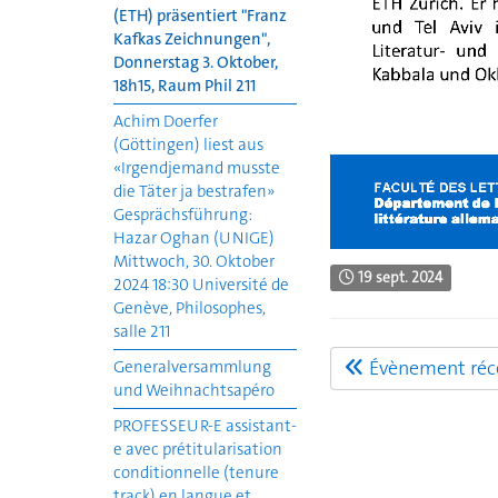
(ETH) präsentiert "Franz
Kafkas Zeichnungen",
Donnerstag 3. Oktober,
18h15, Raum Phil 211
Achim Doerfer
(Göttingen) liest aus
«Irgendjemand musste
die Täter ja bestrafen»
Gesprächsführung:
Hazar Oghan (UNIGE)
Mittwoch, 30. Oktober
19 sept. 2024
2024 18:30 Université de
Genève, Philosophes,
salle 211
Évènement réc
Generalversammlung
und Weihnachtsapéro
PROFESSEUR-E assistant-
e avec prétitularisation
conditionnelle (tenure
track) en langue et