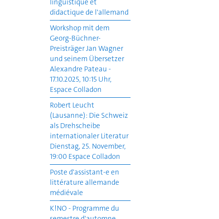
linguistique et
didactique de l'allemand
Workshop mit dem
Georg-Büchner-
Preisträger Jan Wagner
und seinem Übersetzer
Alexandre Pateau -
17.10.2025, 10:15 Uhr,
Espace Colladon
Robert Leucht
(Lausanne): Die Schweiz
als Drehscheibe
internationaler Literatur
Dienstag, 25. November,
19:00 Espace Colladon
Poste d'assistant-e en
littérature allemande
médiévale
K!NO - Programme du
semestre d'automne