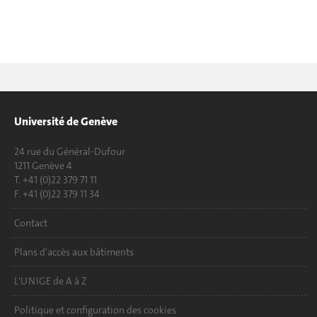
Université de Genève
24 rue du Général-Dufour
1211 Genève 4
T. +41 (0)22 379 71 11
F. +41 (0)22 379 11 34
Contact
Plans d'accès aux bâtiments
L'UNIGE de A à Z
Politique et configuration des cookies