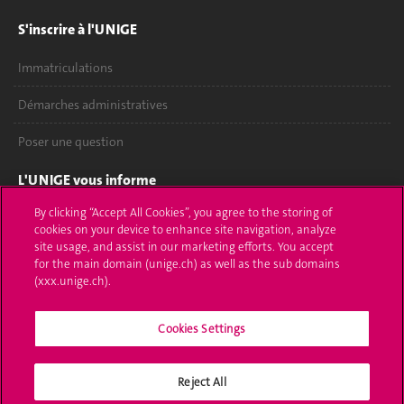
S'inscrire à l'UNIGE
Immatriculations
Démarches administratives
Poser une question
L'UNIGE vous informe
By clicking “Accept All Cookies”, you agree to the storing of
UNIGE Mobile
cookies on your device to enhance site navigation, analyze
site usage, and assist in our marketing efforts. You accept
Médias
for the main domain (unige.ch) as well as the sub domains
(xxx.unige.ch).
Offres d'emploi
Bibliothèque
Cookies Settings
Calendrier académique
Reject All