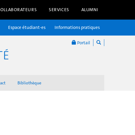
COLLABORATEURS
SERVICES
ALUMNI
Espace étudiant-es
Informations pratiques
Portail
TÉ
act
Bibliothèque