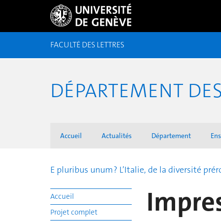
FACULTÉ DES LETTRES
DÉPARTEMENT DES 
Accueil
Actualités
Département
En
E pluribus unum ? L’Italie, de la diversité pr
Impre
Accueil
Projet complet