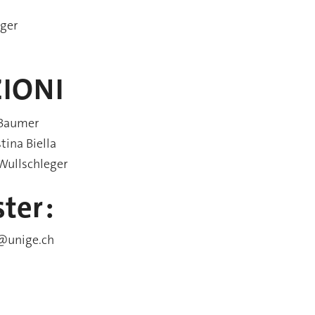
ger
IONI
 Baumer
tina Biella
Wullschleger
er :
@unige.ch