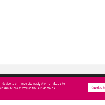
ur device to enhance site navigation, analyze site
Cookies S
crire à l'UNIGE
L'UNIGE vous informe
ain (unige.ch) as well as the sub domains
culations
UNIGE Mobile