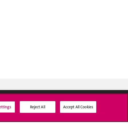
ettings
Reject All
Accept All Cookies
Médias sociaux UNIGE