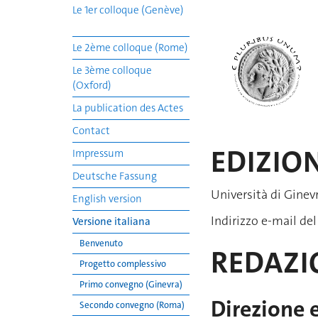
Le 1er colloque (Genève)
Le 2ème colloque (Rome)
Le 3ème colloque
(Oxford)
La publication des Actes
Contact
EDIZIO
Impressum
Deutsche Fassung
Università di Ginevr
English version
Indirizzo e-mail de
Versione italiana
Benvenuto
REDAZI
Progetto complessivo
Primo convegno (Ginevra)
Direzione e
Secondo convegno (Roma)