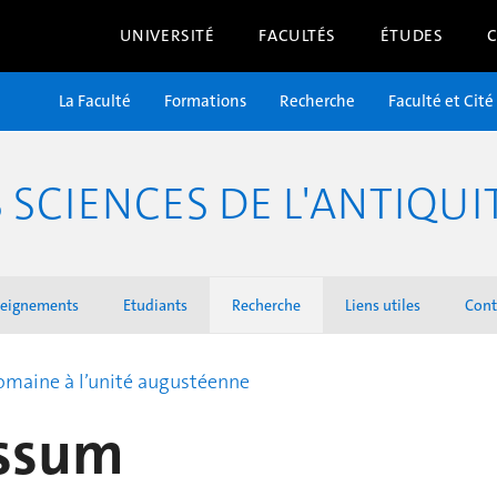
UNIVERSITÉ
FACULTÉS
ÉTUDES
La Faculté
Formations
Recherche
Faculté et Cité
SCIENCES DE L'ANTIQUI
seignements
Etudiants
Recherche
Liens utiles
Cont
éromaine à l’unité augustéenne
ssum