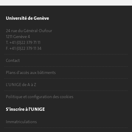
Université de Genève
24 rue du Général-Dufour
1211 Genève 4
T. +41 (0)22 379 71 11
F. +41 (0)22 379 11 34
Contact
Plans d'accès aux bâtiments
L'UNIGE de A à Z
Politique et configuration des cookies
S'inscrire à l'UNIGE
Immatriculations