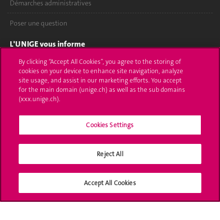
Démarches administratives
Poser une question
L'UNIGE vous informe
By clicking “Accept All Cookies”, you agree to the storing of
UNIGE Mobile
cookies on your device to enhance site navigation, analyze
site usage, and assist in our marketing efforts. You accept
Médias
for the main domain (unige.ch) as well as the sub domains
(xxx.unige.ch).
Offres d'emploi
Bibliothèque
Cookies Settings
Calendrier académique
Reject All
Médias sociaux UNIGE
Accept All Cookies
Accréditation