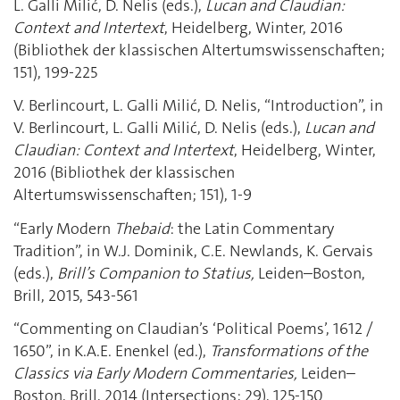
L. Galli Milić, D. Nelis (eds.),
Lucan and Claudian:
Context and Intertext
, Heidelberg, Winter, 2016
(Bibliothek der klassischen Altertumswissenschaften;
151), 199-225
V. Berlincourt, L. Galli Milić, D. Nelis, “Introduction”, in
V. Berlincourt, L. Galli Milić, D. Nelis (eds.),
Lucan and
Claudian: Context and Intertext
, Heidelberg, Winter,
2016 (Bibliothek der klassischen
Altertumswissenschaften; 151), 1-9
“Early Modern
Thebaid
: the Latin Commentary
Tradition”, in W.J. Dominik, C.E. Newlands, K. Gervais
(eds.),
Brill’s Companion to Statius,
Leiden–Boston,
Brill, 2015, 543-561
“Commenting on Claudian’s ‘Political Poems’, 1612 /
1650”, in K.A.E. Enenkel (ed.),
Transformations of the
Classics via Early Modern Commentaries,
Leiden–
Boston, Brill, 2014 (Intersections; 29), 125-150