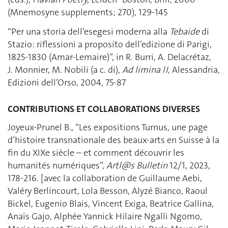
(Mnemosyne supplements; 270), 129-145
“Per una storia dell’esegesi moderna alla
Tebaide
di
Stazio: riflessioni a proposito dell’edizione di Parigi,
1825-1830 (Amar-Lemaire)”, in R. Burri, A. Delacrétaz,
J. Monnier, M. Nobili (a c. di),
Ad limina II
, Alessandria,
Edizioni dell’Orso, 2004, 75-87
CONTRIBUTIONS ET COLLABORATIONS DIVERSES
Joyeux-Prunel B., “Les expositions Turnus, une page
d’histoire transnationale des beaux-arts en Suisse à la
fin du XIXe siècle – et comment découvrir les
humanités numériques”,
Artl@s Bulletin
12/1, 2023,
178-216. [avec la collaboration de Guillaume Aebi,
Valéry Berlincourt, Lola Besson, Alyzé Bianco, Raoul
Bickel, Eugenio Blais, Vincent Exiga, Beatrice Gallina,
Anaïs Gajo, Alphée Yannick Hilaire Ngalli Ngomo,