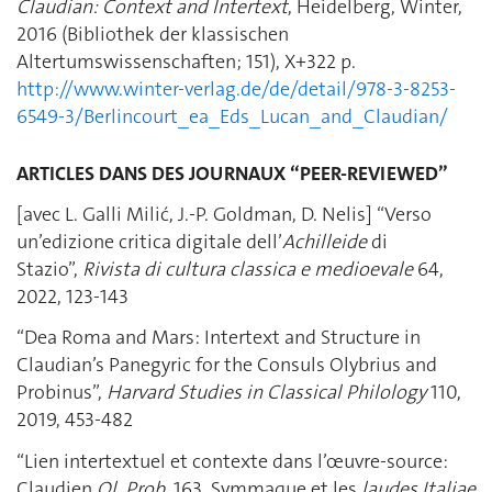
Claudian: Context and Intertext
, Heidelberg, Winter,
2016 (Bibliothek der klassischen
Altertumswissenschaften; 151), X+322 p.
http://www.winter-verlag.de/de/detail/978-3-8253-
6549-3/Berlincourt_ea_Eds_Lucan_and_Claudian/
ARTICLES DANS DES JOURNAUX “PEER-REVIEWED”
[avec L. Galli Milić, J.-P. Goldman, D. Nelis] “Verso
un’edizione critica digitale dell’
Achilleide
di
Stazio”,
Rivista di cultura classica e medioevale
64,
2022, 123-143
“Dea Roma and Mars: Intertext and Structure in
Claudian’s Panegyric for the Consuls Olybrius and
Probinus”,
Harvard Studies in Classical Philology
110,
2019, 453-482
“Lien intertextuel et contexte dans l’œuvre-source:
Claudien
Ol. Prob.
163, Symmaque et les
laudes Italiae