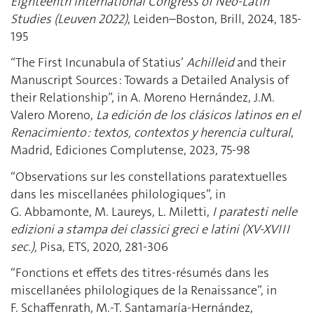
Eighteenth International Congress of Neo-Latin
Studies (Leuven 2022)
, Leiden–Boston, Brill, 2024, 185-
195​​
“The First Incunabula of Statius’
Achilleid
and their
Manuscript Sources : Towards a Detailed Analysis of
their Relationship”, in A. Moreno Hernández, J.M.
Valero Moreno,
La edición de los clásicos latinos en el
Renacimiento : textos, contextos y herencia cultural
,
Madrid, Ediciones Complutense,
2023,
75-98
“Observations sur les constellations paratextuelles
dans les miscellanées philologiques”, in
G. Abbamonte, M. Laureys, L. Miletti,
I paratesti nelle
edizioni a stampa dei classici greci e latini (XV-XVIII
sec.),
Pisa, ETS, 2020, 281-306
“Fonctions et effets des titres-résumés dans les
miscellanées philologiques de la Renaissance”, in
F. Schaffenrath, M.-T. Santamaría-Hernández,