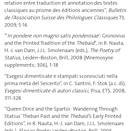
relation entre traduction et annotation des textes
classiques au prisme des éditions anciennes”,
Bulletin
de l’Association Suisse des Philologues Classiques
73,
2009, 5-16
“‘
In pondere non magno satis ponderosae
’: Gronovius
and the Printed Tradition of the
Thebaid
”, in R. Nauta,
H.-J. van Dam, J.J.L. Smolenaars (eds.),
The Poetry of
Statius,
Leiden–Boston, Brill, 2008 (Mnemosyne
supplements; 306), 1-18
“Esegesi dimenticate e stampati sconosciuti nella
prima metà del Seicento”, in C. Santini, F. Stok (a c. di),
Esegesi dimenticate di autori classici,
Pisa, ETS, 2008,
311-328
“Queen Dirce and the Spartoi: Wandering Through
Statius’ Theban Past and the
Thebaid’
s Early Printed
Editions”, in R. Nauta, H.-J. van Dam, J.J.L. Smolenaars
(eds.),
Flavian Poetry,
Leiden–Boston, Brill, 2006