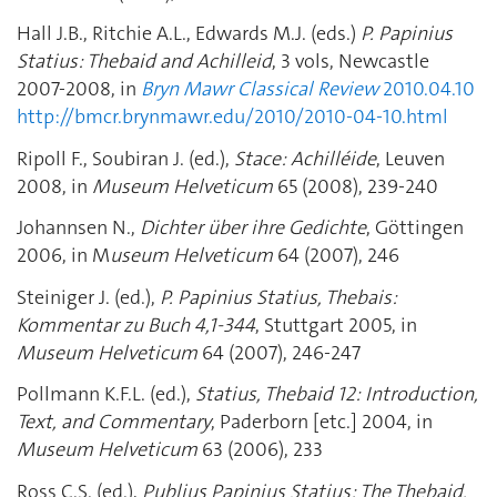
Hall J.B., Ritchie A.L., Edwards M.J. (eds.)
P. Papinius
Statius: Thebaid and Achilleid
, 3 vols, Newcastle
2007-2008, in
Bryn Mawr Classical Review
2010.04.10
http://bmcr.brynmawr.edu/2010/2010-04-10.html
Ripoll F., Soubiran J. (ed.),
Stace: Achilléide
, Leuven
2008, in
Museum Helveticum
65 (2008), 239-240
Johannsen N.,
Dichter über ihre Gedichte
, Göttingen
2006, in M
useum Helveticum
64 (2007), 246
Steiniger J. (ed.),
P. Papinius Statius, Thebais:
Kommentar zu Buch 4,1-344
, Stuttgart 2005, in
Museum Helveticum
64 (2007), 246-247
Pollmann K.F.L. (ed.),
Statius, Thebaid 12: Introduction,
Text, and Commentary
, Paderborn [etc.] 2004, in
Museum Helveticum
63 (2006), 233
Ross C.S. (ed.),
Publius Papinius Statius: The Thebaid,