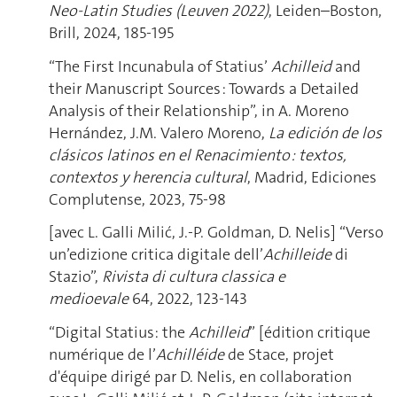
Neo-Latin Studies (Leuven 2022)
, Leiden–Boston,
Brill, 2024, 185-195​​
“The First Incunabula of Statius’
Achilleid
and
their Manuscript Sources : Towards a Detailed
Analysis of their Relationship”, in A. Moreno
Hernández, J.M. Valero Moreno,
La edición de los
clásicos latinos en el Renacimiento : textos,
contextos y herencia cultural
, Madrid, Ediciones
Complutense,
2023,
75-98
[avec L. Galli Milić, J.-P. Goldman, D. Nelis] “Verso
un’edizione critica digitale dell’
Achilleide
di
Stazio”,
Rivista di cultura classica e
medioevale
64, 2022, 123-143
“Digital Statius: the
Achilleid
” [édition critique
numérique de l’
Achilléide
de Stace, projet
d'équipe dirigé par D. Nelis, en collaboration