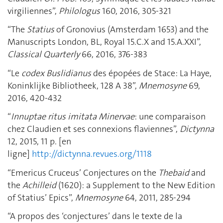
virgiliennes”,
Philologus
160, 2016, 305-321
“The
Statius
of Gronovius (Amsterdam 1653) and the
Manuscripts London, BL, Royal 15.C.X and 15.A.XXI”,
Classical Quarterly
66, 2016, 376-383
“Le
codex Buslidianus
des épopées de Stace: La Haye,
Koninklijke Bibliotheek, 128 A 38”,
Mnemosyne
69,
2016, 420-432
“
Innuptae ritus imitata Minervae
: une comparaison
chez Claudien et ses connexions flaviennes”,
Dictynna
12, 2015, 11 p. [en
ligne]
http://dictynna.revues.org/1118
“Emericus Cruceus’ Conjectures on the
Thebaid
and
the
Achilleid
(1620): a Supplement to the New Edition
of Statius’ Epics”,
Mnemosyne
64, 2011, 285-294
“A propos des ‘conjectures’ dans le texte de la