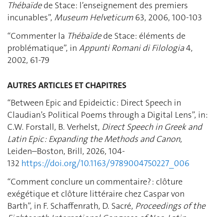
Thébaïde
de Stace: l’enseignement des premiers
incunables”,
Museum Helveticum
63, 2006, 100-103
“Commenter la
Thébaïde
de Stace: éléments de
problématique”, in
Appunti Romani di Filologia
4,
2002, 61‑79
AUTRES ARTICLES ET CHAPITRES
“Between Epic and Epideictic : Direct Speech in
Claudian’s Political Poems through a Digital Lens”, in:
C.W. Forstall, B. Verhelst,
Direct Speech in Greek and
Latin Epic : Expanding the Methods and Canon
,
Leiden–Boston, Brill, 2026, 104-
132
https://doi.org/10.1163/9789004750227_006
“Comment conclure un commentaire?
: clôture
exégétique et clôture littéraire chez Caspar von
Barth”, in F. Schaffenrath, D. Sacré,
Proceedings of the