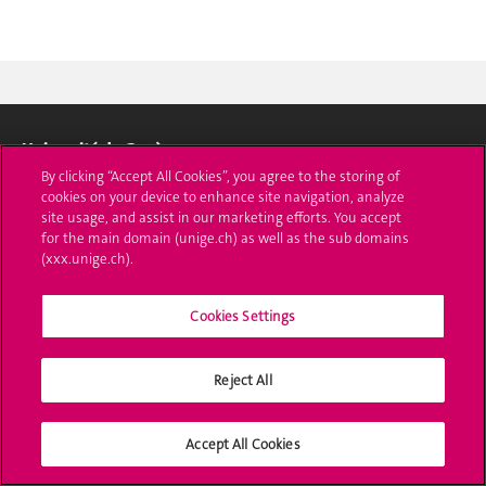
Université de Genève
By clicking “Accept All Cookies”, you agree to the storing of
24 rue du Général-Dufour
cookies on your device to enhance site navigation, analyze
1211 Genève 4
site usage, and assist in our marketing efforts. You accept
for the main domain (unige.ch) as well as the sub domains
T. +41 (0)22 379 71 11
(xxx.unige.ch).
F. +41 (0)22 379 11 34
Contact
Cookies Settings
Plans d'accès aux bâtiments
Reject All
L'UNIGE de A à Z
Politique et configuration des cookies
Accept All Cookies
S'inscrire à l'UNIGE