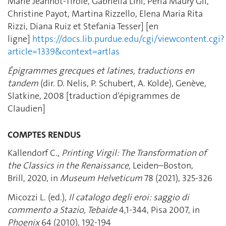
Marie Jeannot-Tirole, Gabriella Lini, Perla Maury Gil,
Christine Payot, Martina Rizzello, Elena Maria Rita
Rizzi, Diana Ruiz et Stefania Tesser] [en
ligne]
https://docs.lib.purdue.edu/cgi/viewcontent.cgi?
article=1339&context=artlas
Épigrammes grecques et latines, traductions en
tandem
(dir. D. Nelis, P. Schubert, A. Kolde), Genève,
Slatkine, 2008 [traduction d’épigrammes de
Claudien]
COMPTES RENDUS
Kallendorf C.,
Printing Virgil: The Transformation of
the Classics in the Renaissance,
Leiden–Boston,
Brill, 2020, in
Museum Helveticum
78 (2021), 325-326
Micozzi L. (ed.),
Il catalogo degli eroi: saggio di
commento a Stazio, Tebaide
4,1-344, Pisa 2007, in
Phoenix
64 (2010), 192-194