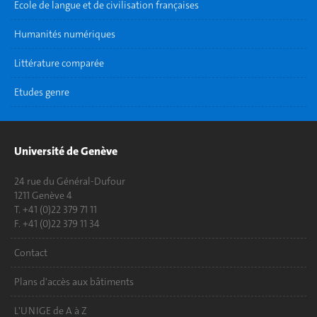
Ecole de langue et de civilisation françaises
Humanités numériques
Littérature comparée
Etudes genre
Université de Genève
24 rue du Général-Dufour
1211 Genève 4
T. +41 (0)22 379 71 11
F. +41 (0)22 379 11 34
Contact
Plans d'accès aux bâtiments
L'UNIGE de A à Z