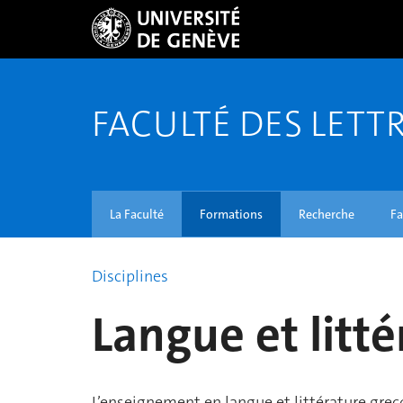
FACULTÉ DES LETT
La Faculté
Formations
Recherche
Fa
Disciplines
Langue et litt
L’enseignement en langue et littérature gre