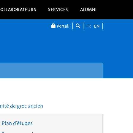
COLLABORATEURS
SERVICES
ALUMNI
Portail
FR
EN
nité de grec ancien
Plan d'études