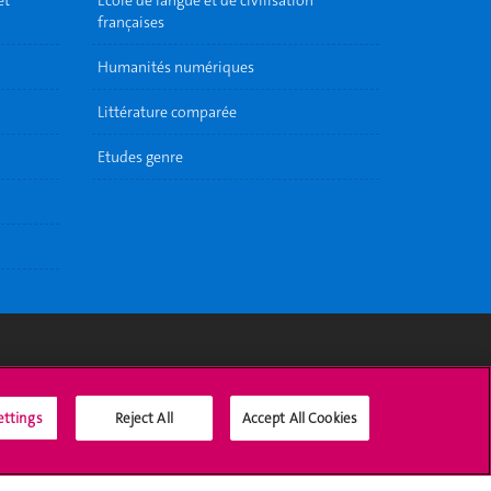
et
Ecole de langue et de civilisation
françaises
Humanités numériques
Littérature comparée
Etudes genre
Médias sociaux UNIGE
ettings
Reject All
Accept All Cookies