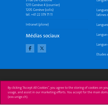
5 rue De-Candolle
Langue 
1211 Genève 4 (courrier)
1205 Genève (colis)
Langues 
tél. +41 22 379 71 11
latines
Intranet (plone)
Langues
Médias sociaux
Langue 
Langue e
Etudes 
Université de Genève
S'ins
By clicking “Accept All Cookies”, you agree to the storing of cookies on yo
usage, and assist in our marketing efforts. You accept for the main dom
24 rue du Général-Dufour
Immatri
(xxx.unige.ch).
1211 Genève 4
T. +41 (0)22 379 71 11
Démarch