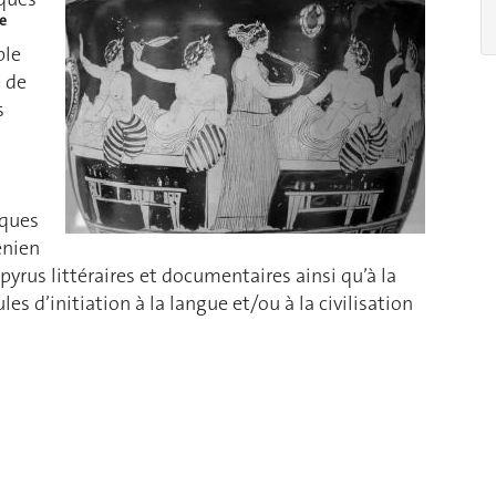
e
ple
e de
s
iques
énien
yrus littéraires et documentaires ainsi qu’à la
es d’initiation à la langue et/ou à la civilisation