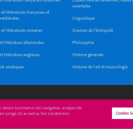
et littérature françaises modernes
Etudes méditerranéennes, slaves 
orientales
et littératures françaises et
 médiévales
Linguistique
 et littératures romanes
Sciences de l'Antiquité
et littérature allemandes
Philosophie
t littérature anglaises
Histoire générale
est-asiatiques
Histoire de l'art et musicologie
crire à l'UNIGE
L'UNIGE vous informe
ur device to enhance site navigation, analyze site
Cookies S
ain (unige.ch) as well as the sub domains
culations
UNIGE Mobile
es administratives
Médias