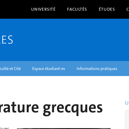
UNIVERSITÉ
FACULTÉS
ÉTUDES
RES
culté et Cité
Espace étudiant-es
Informations pratiques
érature grecques
U
cques