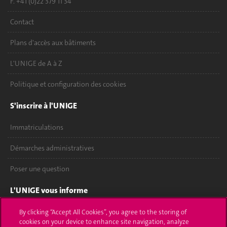
F. +41 (0)22 379 11 34
Contact
Plans d'accès aux bâtiments
L'UNIGE de A à Z
Politique et configuration des cookies
S'inscrire à l'UNIGE
Immatriculations
Démarches administratives
Poser une question
L'UNIGE vous informe
UNIGE Mobile
By clicking “Accept All Cookies”, you agree to the storing of
cookies on your device to enhance site navigation, analyze