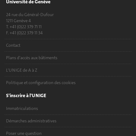
Université de Genève
24 rue du Général-Dufour
1211 Genève 4
T. +41 (0)22 379 71 11
F. +41 (0)22 379 11 34
Contact
Plans d'accès aux bâtiments
L'UNIGE de A à Z
Politique et configuration des cookies
S'inscrire à l'UNIGE
Immatriculations
Démarches administratives
Poser une question