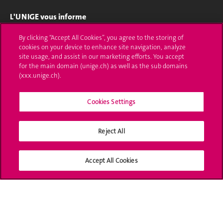
L'UNIGE vous informe
UNIGE Mobile
By clicking “Accept All Cookies”, you agree to the storing of
cookies on your device to enhance site navigation, analyze
site usage, and assist in our marketing efforts. You accept
Médias
for the main domain (unige.ch) as well as the sub domains
(xxx.unige.ch).
Offres d'emploi
Bibliothèque
Cookies Settings
Calendrier académique
Reject All
Médias sociaux UNIGE
Accept All Cookies
Accréditation