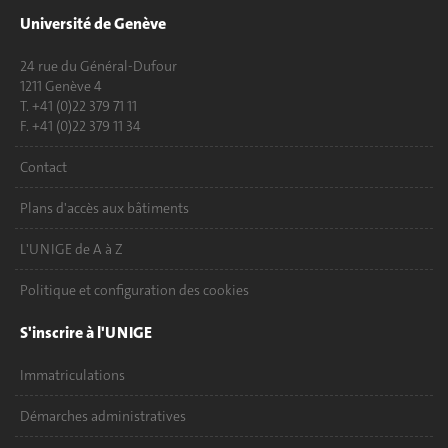
Université de Genève
24 rue du Général-Dufour
1211 Genève 4
T. +41 (0)22 379 71 11
F. +41 (0)22 379 11 34
Contact
Plans d'accès aux bâtiments
L'UNIGE de A à Z
Politique et configuration des cookies
S'inscrire à l'UNIGE
Immatriculations
Démarches administratives