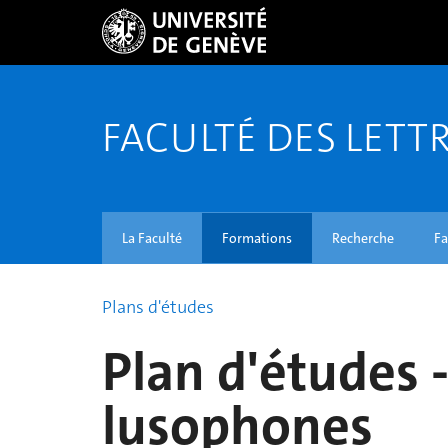
FACULTÉ DES LETT
La Faculté
Formations
Recherche
Fa
Plans d'études
Plan d'études -
lusophones