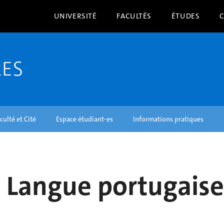
UNIVERSITÉ
FACULTÉS
ÉTUDES
RES
culté et Cité
Espace étudiant-es
Informations pratiques
 Langue portugaise 