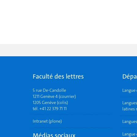
Faculté des lettres
Dépa
5 rue De-Candolle
Langue 
1211 Genève 4 (courrier)
1205 Genève (colis)
Langues 
tél. +41 22 379 71 11
latines
Intranet (plone)
Langues
Médias sociaux
Langue 