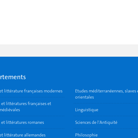
rtements
et littérature françaises modernes
Etudes méditerranéennes, slaves 
orientales
et littératures françaises et
 médiévales
Linguistique
 et littératures romanes
Sciences de l'Antiquité
et littérature allemandes
Philosophie