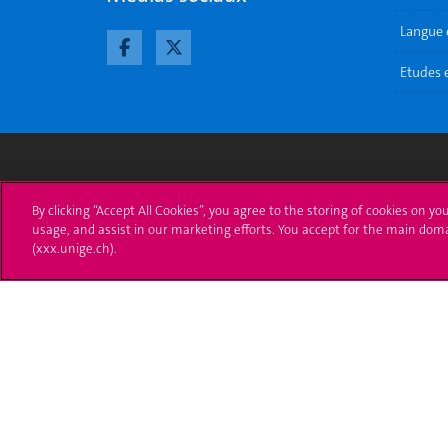
Langue e
Etudes 
Université de Genève
S'ins
By clicking “Accept All Cookies”, you agree to the storing of cookies on yo
usage, and assist in our marketing efforts. You accept for the main dom
24 rue du Général-Dufour
Immatri
(xxx.unige.ch).
1211 Genève 4
T. +41 (0)22 379 71 11
Démarch
F. +41 (0)22 379 11 34
Poser u
Contact
Plans d'accès aux bâtiments
L'UNIGE de A à Z