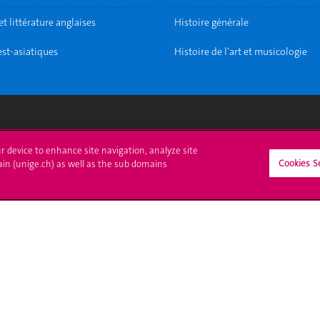
t littérature anglaises
Histoire générale
est-asiatiques
Histoire de l'art et musicologie
crire à l'UNIGE
L'UNIGE vous informe
ur device to enhance site navigation, analyze site
Cookies S
ain (unige.ch) as well as the sub domains
culations
UNIGE Mobile
es administratives
Médias
ne question
Offres d'emploi
Bibliothèque
Calendrier académique