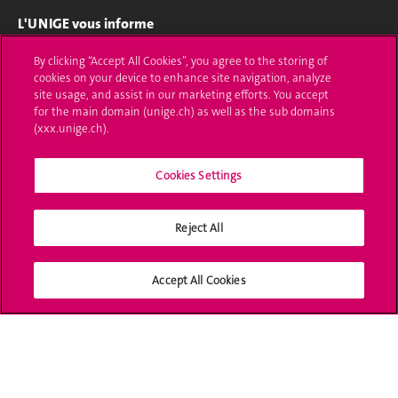
L'UNIGE vous informe
UNIGE Mobile
By clicking “Accept All Cookies”, you agree to the storing of
cookies on your device to enhance site navigation, analyze
site usage, and assist in our marketing efforts. You accept
Médias
for the main domain (unige.ch) as well as the sub domains
(xxx.unige.ch).
Offres d'emploi
Bibliothèque
Cookies Settings
Calendrier académique
Reject All
Médias sociaux UNIGE
Accept All Cookies
Accréditation