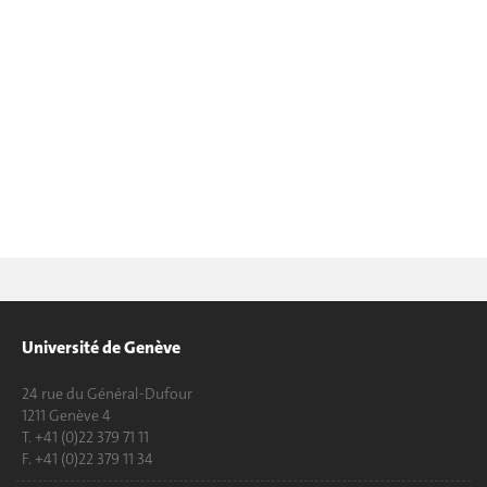
Université de Genève
24 rue du Général-Dufour
1211 Genève 4
T. +41 (0)22 379 71 11
F. +41 (0)22 379 11 34