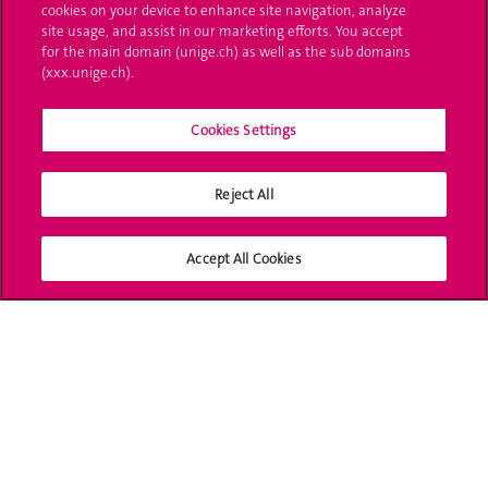
L'UNIGE vous informe
cookies on your device to enhance site navigation, analyze
site usage, and assist in our marketing efforts. You accept
UNIGE Mobile
for the main domain (unige.ch) as well as the sub domains
(xxx.unige.ch).
Médias
Cookies Settings
Offres d'emploi
Bibliothèque
Reject All
Calendrier académique
Accept All Cookies
Médias sociaux UNIGE
Accréditation