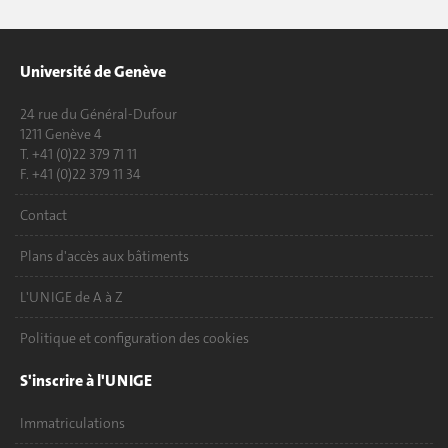
Université de Genève
24 rue du Général-Dufour
1211 Genève 4
T. +41 (0)22 379 71 11
F. +41 (0)22 379 11 34
Contact
Plans d'accès aux bâtiments
L'UNIGE de A à Z
Politique et configuration des cookies
S'inscrire à l'UNIGE
Immatriculations