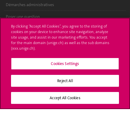
Démarches administratives
Poser une question
By clicking “Accept All Cookies”, you agree to the storing of
L'UNIGE vous informe
cookies on your device to enhance site navigation, analyze
site usage, and assist in our marketing efforts. You accept
UNIGE Mobile
for the main domain (unige.ch) as well as the sub domains
(xxx.unige.ch).
Médias
Cookies Settings
Offres d'emploi
Bibliothèque
Reject All
Calendrier académique
Accept All Cookies
Médias sociaux UNIGE
Accréditation